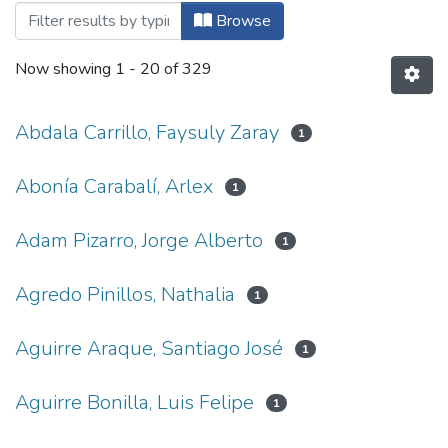
Browsing Maestría en Administración de
Browse
Now showing
1 - 20 of 329
Abdala Carrillo, Faysuly Zaray
1
Abonía Carabalí, Arlex
1
Adam Pizarro, Jorge Alberto
1
Agredo Pinillos, Nathalia
1
Aguirre Araque, Santiago José
1
Aguirre Bonilla, Luis Felipe
1