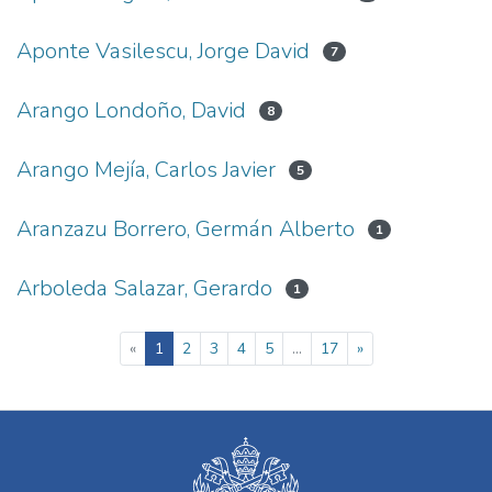
Aponte Vasilescu, Jorge David
7
Arango Londoño, David
8
Arango Mejía, Carlos Javier
5
Aranzazu Borrero, Germán Alberto
1
Arboleda Salazar, Gerardo
1
(current)
«
1
2
3
4
5
...
17
»