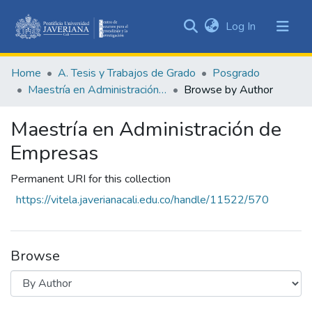
(current)
Log In
Communities
&
Home
A. Tesis y Trabajos de Grado
Posgrado
Collections
Maestría en Administración de Empresas
Browse by Author
All of DSpace
Maestría en Administración de
Empresas
Permanent URI for this collection
https://vitela.javerianacali.edu.co/handle/11522/570
Browse