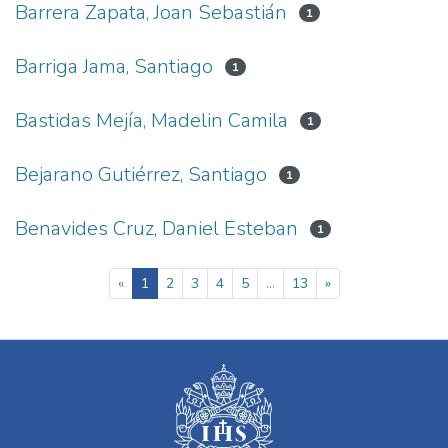
Barrera Zapata, Joan Sebastián
1
Barriga Jama, Santiago
1
Bastidas Mejía, Madelin Camila
1
Bejarano Gutiérrez, Santiago
1
Benavides Cruz, Daniel Esteban
1
(current)
«
1
2
3
4
5
...
13
»