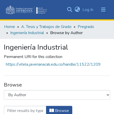
(current)
Log In
Communities
&
Home
A. Tesis y Trabajos de Grado
Pregrado
Collections
Ingeniería Industrial
Browse by Author
All of DSpace
Ingeniería Industrial
Permanent URI for this collection
https://vitela.javerianacali.edu.co/handle/11522/1209
Browse
Browsing Ingeniería Industrial by Author
Browse