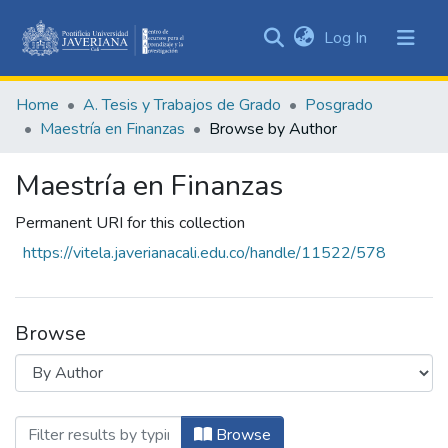
(current)
Log In
Communities
&
Home
A. Tesis y Trabajos de Grado
Posgrado
Collections
Maestría en Finanzas
Browse by Author
All of DSpace
Maestría en Finanzas
Permanent URI for this collection
https://vitela.javerianacali.edu.co/handle/11522/578
Browse
Browsing Maestría en Finanzas by Author
Browse