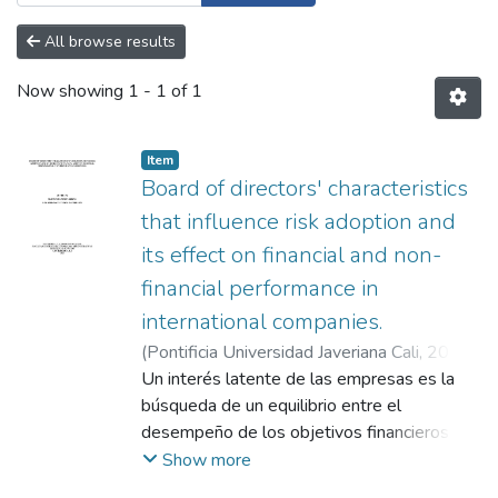
All browse results
Now showing
1 - 1 of 1
Item
Board of directors' characteristics
that influence risk adoption and
its effect on financial and non-
financial performance in
international companies.
(
Pontificia Universidad Javeriana Cali
,
2024
)
Escandón Barbosa, Mario
Un interés latente de las empresas es la
;
Calderón
Castrillón, Luz Adriana
búsqueda de un equilibrio entre el
;
Peña Vargas, Víctor
Alberto
desempeño de los objetivos financieros y
no financieros, estos últimos relacionados
Show more
con el impacto humano y social de la