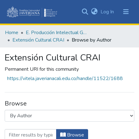
(current)
Log In
Communities
&
Home
E. Producción Intelectual General
Collections
Extensión Cultural CRAI
Browse by Author
All of DSpace
Extensión Cultural CRAI
Permanent URI for this community
https://vitela.javerianacali.edu.co/handle/11522/1688
Browse
Browsing Extensión Cultural CRAI by Au
Browse