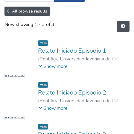
All browse results
Now showing
1 - 3 of 3
Item
Relato Iniciado Episodio 1
(
Pontificia Universidad Javeriana de Cali
,
2021
)
Quintana López, Enrique Alberto
;
Show more
Veloza Torres, Nelson Enrique
No Thumbnail Available
Item
Relato Iniciado Episodio 2
(
Pontificia Universidad Javeriana de Cali
,
2021
)
Quintana López, Enrique Alberto
;
Show more
Veloza Torres, Nelson Enrique
No Thumbnail Available
Item