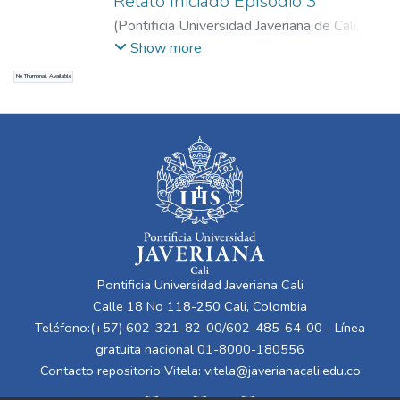
Relato Iniciado Episodio 3
(
Pontificia Universidad Javeriana de Cali
,
2021
)
Quintana López, Enrique Alberto
;
Show more
Veloza Torres, Nelson Enrique
No Thumbnail Available
Pontificia Universidad Javeriana Cali
Calle 18 No 118-250 Cali, Colombia
Teléfono:(+57) 602-321-82-00/602-485-64-00 - Línea
gratuita nacional 01-8000-180556
Contacto repositorio Vitela:
vitela@javerianacali.edu.co