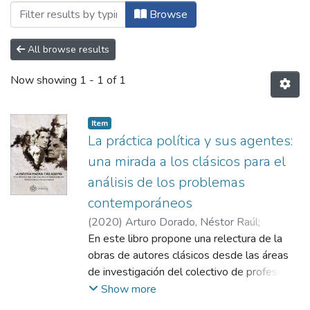
Browsing Editorial - Libros de investiga
Browse
All browse results
Now showing
1 - 1 of 1
Item
La práctica política y sus agentes:
una mirada a los clásicos para el
análisis de los problemas
contemporáneos
(
2020
)
Arturo Dorado, Néstor Raúl
;
González Higuera, Lina Fernanda
En este libro propone una relectura de la
;
Llano
Ángel, Hernando
obras de autores clásicos desde las áreas
;
Sánchez López de Mesa,
Alejandro
de investigación del colectivo de profesores
;
Tovar, Joaquín Gregorio
;
Palacios
Trujillo, Nohra Patricia
del grupo de investigación Democracia,
;
Vargas Rojas,
Show more
Stephany Mercedes
Estado e integración social (DEIS), del