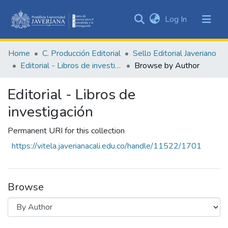
(current)
Log In
Communities
&
Home
C. Producción Editorial
Sello Editorial Javeriano
Collections
Editorial - Libros de investigación
Browse by Author
All of DSpace
Editorial - Libros de
investigación
Permanent URI for this collection
https://vitela.javerianacali.edu.co/handle/11522/1701
Browse