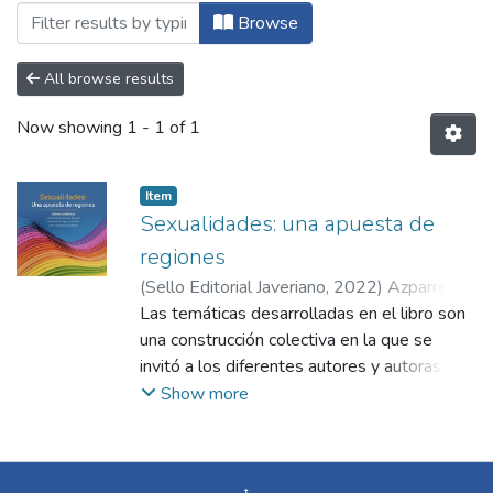
Browsing Editorial - Libros de investiga
Browse
All browse results
Now showing
1 - 1 of 1
Item
Sexualidades: una apuesta de
regiones
(
Sello Editorial Javeriano
,
2022
)
Azparren,
Ana Laura
Las temáticas desarrolladas en el libro son
;
Correa Sánchez, Diego Emiro
;
Guevara, Joaquín
una construcción colectiva en la que se
;
Bravo Reyes, Fabián
Ernesto
invitó a los diferentes autores y autoras a
;
Jones, Daniel
;
Sanabria, Juan Pablo
;
Moncayo, Jorge Eduardo
reflexionar sobre la sexualidad como una
;
Montenegro, José
Show more
Luis
dimensión constitutiva y transversal del ser
;
Pérez Arizabaleta, María del Mar
;
Castro Muñoz, John Alexander
humano, fundamental para su bienestar y
;
Zambrano
Guerrero, Christian
salud. Ésta, en su complejidad, dinamismo y
;
Gómez Acosta, César