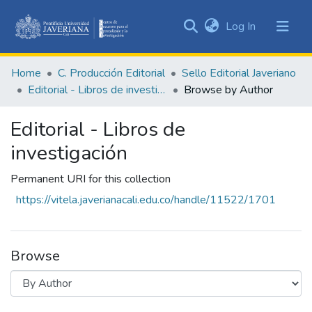
(current)
Log In
Communities
&
Home
C. Producción Editorial
Sello Editorial Javeriano
Collections
Editorial - Libros de investigación
Browse by Author
All of DSpace
Editorial - Libros de
investigación
Permanent URI for this collection
https://vitela.javerianacali.edu.co/handle/11522/1701
Browse