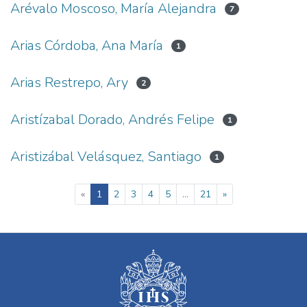
Arévalo Moscoso, María Alejandra
7
Arias Córdoba, Ana María
1
Arias Restrepo, Ary
2
Aristízabal Dorado, Andrés Felipe
1
Aristizábal Velásquez, Santiago
1
(current)
«
1
2
3
4
5
...
21
»