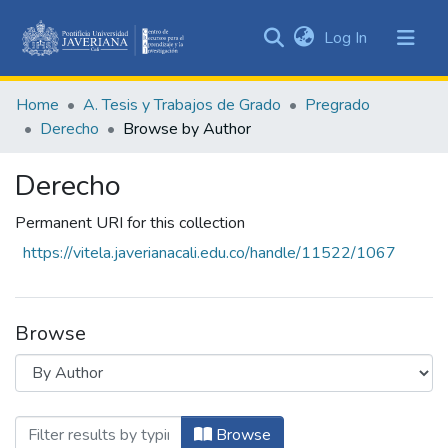
(current)
Log In
Communities
&
Home
A. Tesis y Trabajos de Grado
Pregrado
Collections
Derecho
Browse by Author
All of DSpace
Derecho
Permanent URI for this collection
https://vitela.javerianacali.edu.co/handle/11522/1067
Browse
Browsing Derecho by Author
Browse