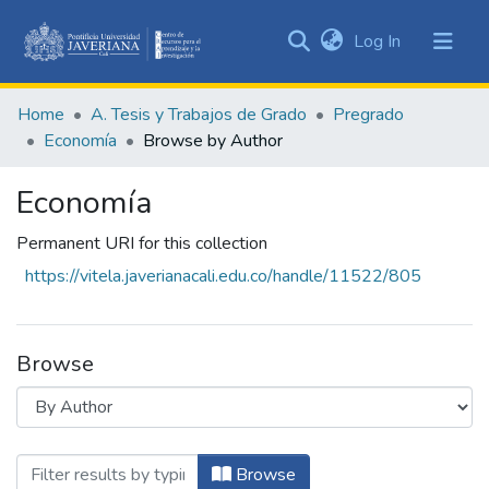
(current)
Log In
Communities
&
Home
A. Tesis y Trabajos de Grado
Pregrado
Collections
Economía
Browse by Author
All of DSpace
Economía
Permanent URI for this collection
https://vitela.javerianacali.edu.co/handle/11522/805
Browse
Browsing Economía by Author "Alegría 
Browse