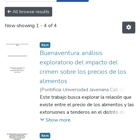
All browse results
Now showing
1 - 4 of 4
Item
Buenaventura: análisis
exploratorio del impacto del
crimen sobre los precios de los
alimentos
(
Pontificia Universidad Javeriana Cali
,
2022
)
González Montaño , María del Pilar
Este trabajo busca explorar la relación que
;
Sandobal Carrillo, Juliana Andrea
existe entre el precio de los alimentos y las
;
Alegría
Castellanos, Alexander
extorsiones a tenderos en el distrito de
;
Gómez Flórez,
Gustavo Adolfo
Buenaventura. Para lograr esto, se hizo uso
Show more
de un conjunto de datos clasificados por
comunas y a nivel de establecimientos
Item