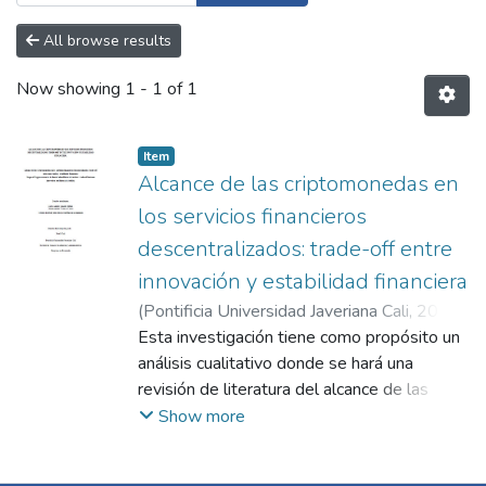
All browse results
Now showing
1 - 1 of 1
Item
Alcance de las criptomonedas en
los servicios financieros
descentralizados: trade-off entre
innovación y estabilidad financiera
(
Pontificia Universidad Javeriana Cali
,
2021
)
Valencia Cortés, Jeison Andrés
Esta investigación tiene como propósito un
;
Amado
Portilla, Mario Andrés
análisis cualitativo donde se hará una
;
Vidal Alejandro,
Pavel
revisión de literatura del alcance de las
criptomonedas en los sistemas financieros
Show more
descentralizados. Particularmente, se
prestará especial atención al trade-off entre