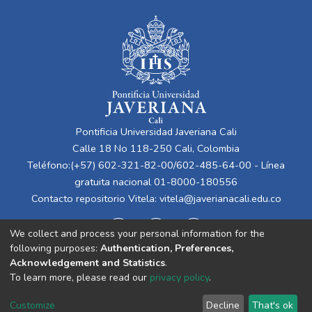
Innovación Financiera y Estabilidad
Financiera que ofrecen las Criptomonedas.
Además, se contrastaron las características
y las implicaciones del Bitcoin frente a la
alternativa institucional que ofrecen los
bancos centrales: la CBDC (Central Bank
Digital Currency). Por ello, la investigación
es tratada como un análisis cualitativo dado
Pontificia Universidad Javeriana Cali
que las criptomonedas es un tema
Calle 18 No 118-250 Cali, Colombia
relevante e innovador, donde recientemente
Teléfono:(+57) 602-321-82-00/602-485-64-00 - Línea
se han implementado pruebas piloto por
gratuita nacional 01-8000-180556
parte de diferentes bancos centrales. Ello
Contacto repositorio Vitela:
vitela@javerianacali.edu.co
se contrasta con diferentes estudios que
hablan de la posible adopción de
We collect and process your personal information for the
criptomonedas privadas como Bitcoin,
following purposes:
Authentication, Preferences,
Etherium y Litecoin. El tipo de investigación
Acknowledgement and Statistics
.
es descriptiva, ya que se busca analizar
To learn more, please read our
privacy policy
.
diferente bibliografía y casos que nos
Cookie
Privacy
End User
Send
permitan realizar este análisis comparativo
Customize
Decline
That's ok