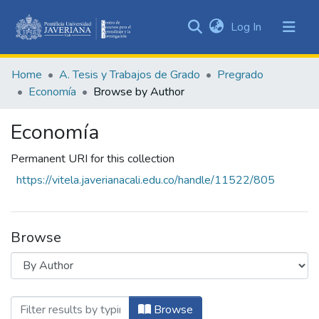
(current)
Log In
Communities
&
Home
A. Tesis y Trabajos de Grado
Pregrado
Collections
Economía
Browse by Author
All of DSpace
Economía
Permanent URI for this collection
https://vitela.javerianacali.edu.co/handle/11522/805
Browse
Browsing Economía by Author "Amado Po
Browse