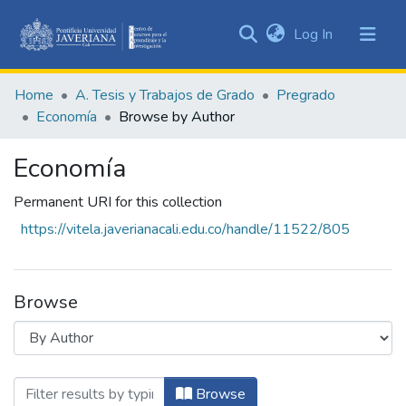
(current)
Log In
Communities
&
Home
A. Tesis y Trabajos de Grado
Pregrado
Collections
Economía
Browse by Author
All of DSpace
Economía
Permanent URI for this collection
https://vitela.javerianacali.edu.co/handle/11522/805
Browse
Browsing Economía by Author "De Miran
Browse