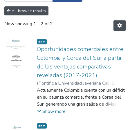
All browse results
Now showing
1 - 2 of 2
Item
Oportunidades comerciales entre
Colombia y Corea del Sur a partir
de las ventajas comparativas
reveladas (2017-2021)
(
Pontificia Universidad Javeriana Cali
,
2023
)
Granja Castro, Pablo Andrés
Actualmente Colombia cuenta con un déficit
;
Ruiz Ordoñez,
Fernando
en su balanza comercial frente a Corea del
;
De Miranda Parrondo, Mauricio
Sur, generando una gran salida de divisas de
Colombia hacia dicho destino, existiendo
Show more
diversas oportunidades comerciales que no
están siendo aprovechadas. En este trabajo
Item