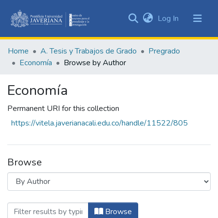
(current)
Log In
Communities
&
Home
A. Tesis y Trabajos de Grado
Pregrado
Collections
Economía
Browse by Author
All of DSpace
Economía
Permanent URI for this collection
https://vitela.javerianacali.edu.co/handle/11522/805
Browse
Browsing Economía by Author "García H
Browse