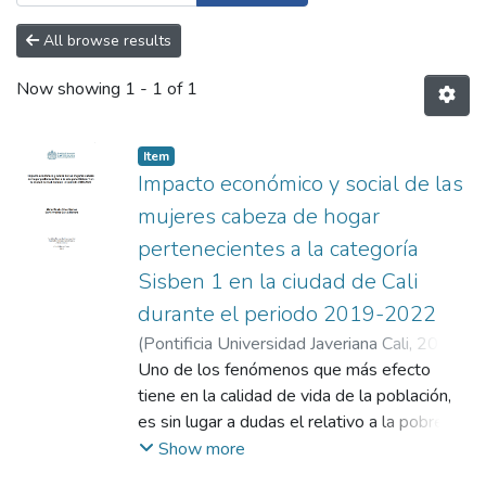
All browse results
Now showing
1 - 1 of 1
Item
Impacto económico y social de las
mujeres cabeza de hogar
pertenecientes a la categoría
Sisben 1 en la ciudad de Cali
durante el periodo 2019-2022
(
Pontificia Universidad Javeriana Cali
,
2024
)
Arias Gómez, María Camila
Uno de los fenómenos que más efecto
;
García Herrera,
David Andrés
tiene en la calidad de vida de la población,
;
Rojas Arroyave, Leidi Johana
es sin lugar a dudas el relativo a la pobreza,
factor que se ha visto incrementado por el
Show more
deterioro de la calidad de vida de las