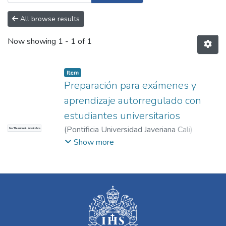
All browse results
Now showing
1 - 1 of 1
Item
Preparación para exámenes y
aprendizaje autorregulado con
estudiantes universitarios
(
Pontificia Universidad Javeriana Cali
)
No Thumbnail Available
Montes, Jairo Andrés
;
Ayala, Iván
;
Atencio,
Show more
Diego