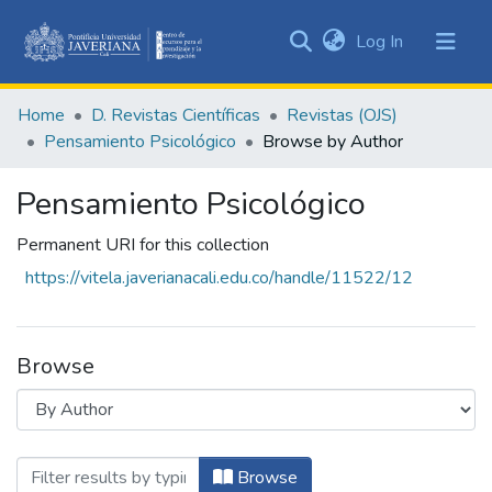
(current)
Log In
Communities
&
Home
D. Revistas Científicas
Revistas (OJS)
Collections
Pensamiento Psicológico
Browse by Author
All of DSpace
Pensamiento Psicológico
Permanent URI for this collection
https://vitela.javerianacali.edu.co/handle/11522/12
Browse
Browsing Pensamiento Psicológico by Aut
Browse