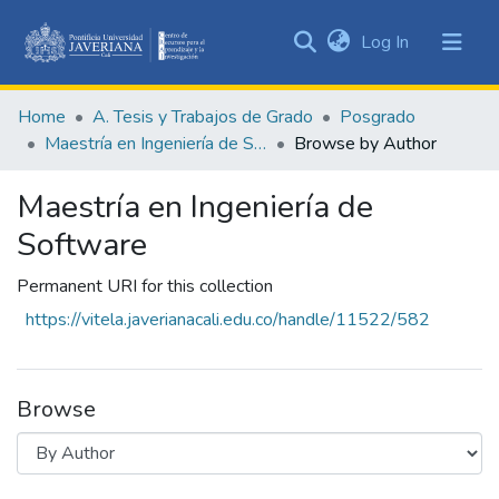
(current)
Log In
Communities
&
Home
A. Tesis y Trabajos de Grado
Posgrado
Collections
Maestría en Ingeniería de Software
Browse by Author
All of DSpace
Maestría en Ingeniería de
Software
Permanent URI for this collection
https://vitela.javerianacali.edu.co/handle/11522/582
Browse