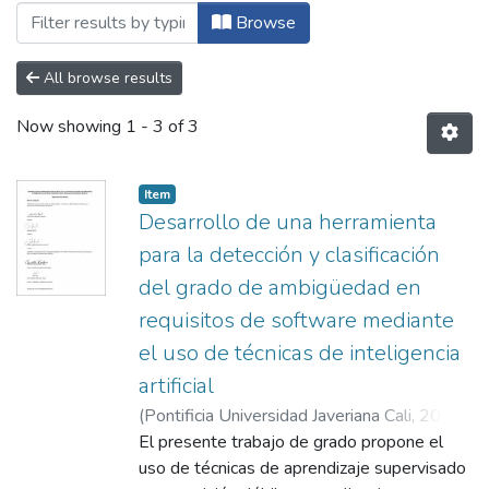
Browsing Maestría en Ingeniería de Soft
Browse
All browse results
Now showing
1 - 3 of 3
Item
Desarrollo de una herramienta
para la detección y clasificación
del grado de ambigüedad en
requisitos de software mediante
el uso de técnicas de inteligencia
artificial
(
Pontificia Universidad Javeriana Cali
,
2021
)
Nova Sánchez, Edgar Darío
El presente trabajo de grado propone el
;
Álvarez Vargas,
Gloria Inés
uso de técnicas de aprendizaje supervisado