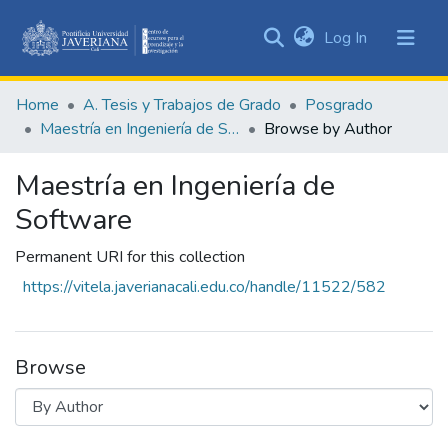
(current)
Log In
Communities
&
Home
A. Tesis y Trabajos de Grado
Posgrado
Collections
Maestría en Ingeniería de Software
Browse by Author
All of DSpace
Maestría en Ingeniería de
Software
Permanent URI for this collection
https://vitela.javerianacali.edu.co/handle/11522/582
Browse