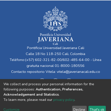
evaluación, aunque preciso, sufre de
tiempos de ejecución prolongados en su
implementación actual en Matlab. Estas
limitaciones lo hacen inadecuado para
aplicaciones de baja latencia. Este trabajo
de grado propone optimizar RAPIQUE
reimplementándolo en C++ y aprovechando
bibliotecas como OpenCV para mejorar la
Pontificia Universidad Javeriana Cali
extracción de características basadas en
Calle 18 No 118-250 Cali, Colombia
estadísticas de escenas naturales (NSS).
Teléfono:(+57) 602-321-82-00/602-485-64-00 - Línea
Esta optimización no solo mejora los
gratuita nacional 01-8000-180556
tiempos de ejecución, sino que también
Contacto repositorio Vitela:
vitela@javerianacali.edu.co
permite una integración más fluida con
herramientas de software existentes,
We collect and process your personal information for the
mejorando así los tiempos de ejecución. El
following purposes:
Authentication, Preferences,
proyecto tiene implicaciones económicas y
Acknowledgement and Statistics
.
sociales significativas, incluyendo un flujo de
To learn more, please read our
privacy policy
.
trabajo más rápido para investigadores y
Cookie
Privacy
End User
Send
empresas de medios, una mejor experiencia
Customize
Decline
That's ok