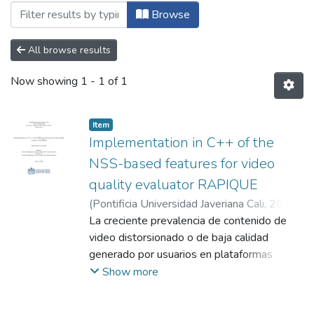
Browsing Maestría en Ingeniería de Soft
Browse
All browse results
Now showing
1 - 1 of 1
Item
Implementation in C++ of the
NSS-based features for video
quality evaluator RAPIQUE
(
Pontificia Universidad Javeriana Cali
,
2024
)
Torres Morón, Stidl Alfonso
La creciente prevalencia de contenido de
;
Salazar
Herrera, Carlos Alberto
video distorsionado o de baja calidad
;
Benítez Restrepo,
Hernán Darío
generado por usuarios en plataformas
digitales ha hecho que la evaluación
Show more
eficiente y precisa de la calidad del video
sea crítica. RAPIQUE, un modelo para dicha