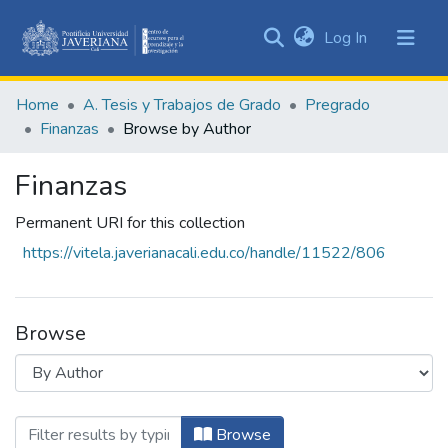
(current)
Log In
Communities
&
Home
A. Tesis y Trabajos de Grado
Pregrado
Collections
Finanzas
Browse by Author
All of DSpace
Finanzas
Permanent URI for this collection
https://vitela.javerianacali.edu.co/handle/11522/806
Browse
Browsing Finanzas by Author "Cuevas Mej
Browse