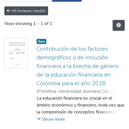
All browse results
Now showing
1 - 1 of 1
Item
Contribución de los factores
demográficos y de inclusión
financiera a la brecha de género
de la educación financiera en
Colombia para el año 2018
(
Pontificia Universidad Javeriana Cali
,
2024
)
Vallecilla Quintero, María Camila
La educación financiera es crucial en el
;
López
Estrada, Sebastián
ámbito económico y financiero, toda vez que
;
Cuevas Mejía, John Jairo
la comprensión de conceptos financieros
fundamentales permite a las personas
Show more
tomar decisiones acertadas sobre sus