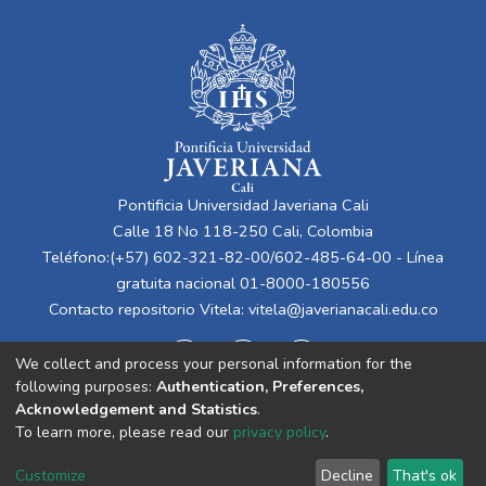
rentabilidad sobre inversión, junto con
indicadores operativos específicos del
sector hotelero, entre ellos: el ingreso por
habitación disponible (revPAR), la tarifa
promedio por habitación (ADR) y el
porcentaje de ocupación. El propósito final
es reconocer, interpretar y evaluar las áreas
en las que el sector hotelero en Colombia
Pontificia Universidad Javeriana Cali
sobresale o presenta debilidades, así como
Calle 18 No 118-250 Cali, Colombia
los factores que han influido en estos
Teléfono:(+57) 602-321-82-00/602-485-64-00 - Línea
resultados.
gratuita nacional 01-8000-180556
Contacto repositorio Vitela:
vitela@javerianacali.edu.co
We collect and process your personal information for the
following purposes:
Authentication, Preferences,
Acknowledgement and Statistics
.
To learn more, please read our
privacy policy
.
Cookie
Privacy
End User
Send
Customize
Decline
That's ok