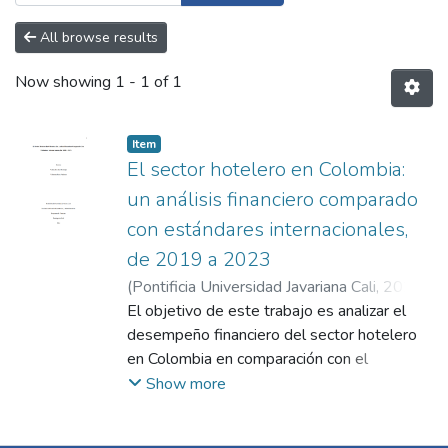
All browse results
Now showing
1 - 1 of 1
Item
El sector hotelero en Colombia:
un análisis financiero comparado
con estándares internacionales,
de 2019 a 2023
(
Pontificia Universidad Javariana Cali
,
2024
)
Escobar Restrepo, Valeria
El objetivo de este trabajo es analizar el
;
Parra Perdomo,
Valentina
desempeño financiero del sector hotelero
;
Peláez Cadena, Diego Alejandro
en Colombia en comparación con el
panorama global entre 2019 a 2023. Se
Show more
evalúan indicadores claves de liquidez,
eficiencia, rentabilidad sobre ventas y