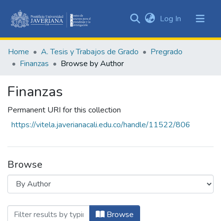
(current)
Log In
Communities
&
Home
A. Tesis y Trabajos de Grado
Pregrado
Collections
Finanzas
Browse by Author
All of DSpace
Finanzas
Permanent URI for this collection
https://vitela.javerianacali.edu.co/handle/11522/806
Browse
Browsing Finanzas by Author "Escobar Re
Browse