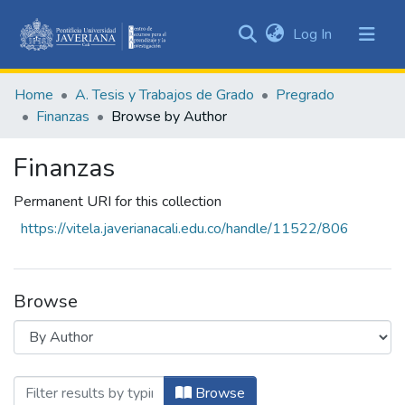
(current)
Log In
Communities
&
Home
A. Tesis y Trabajos de Grado
Pregrado
Collections
Finanzas
Browse by Author
All of DSpace
Finanzas
Permanent URI for this collection
https://vitela.javerianacali.edu.co/handle/11522/806
Browse
Browsing Finanzas by Author "López Est
Browse