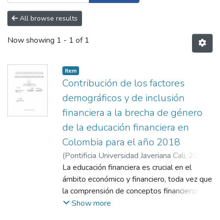
All browse results
Now showing
1 - 1 of 1
Item
Contribución de los factores
demográficos y de inclusión
financiera a la brecha de género
de la educación financiera en
Colombia para el año 2018
(
Pontificia Universidad Javeriana Cali
,
2024
)
Vallecilla Quintero, María Camila
La educación financiera es crucial en el
;
López
Estrada, Sebastián
ámbito económico y financiero, toda vez que
;
Cuevas Mejía, John Jairo
la comprensión de conceptos financieros
fundamentales permite a las personas
Show more
tomar decisiones acertadas sobre sus