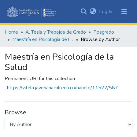
(current)
Log In
Communities
&
Home
A. Tesis y Trabajos de Grado
Posgrado
Collections
Maestría en Psicología de la Salud
Browse by Author
All of DSpace
Maestría en Psicología de la
Salud
Permanent URI for this collection
https://vitela.javerianacali.edu.co/handle/11522/587
Browse