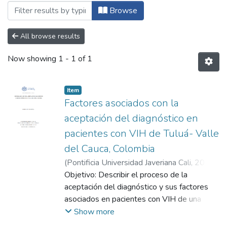
Browsing Maestría en Psicología de la S
Browse
All browse results
Now showing
1 - 1 of 1
Item
Factores asociados con la
aceptación del diagnóstico en
pacientes con VIH de Tuluá- Valle
del Cauca, Colombia
(
Pontificia Universidad Javeriana Cali
,
2020
)
Cifuentes Bernal, Daniela
Objetivo: Describir el proceso de la
;
Valderrama
Orbegozo, Laura Juliana
aceptación del diagnóstico y sus factores
asociados en pacientes con VIH de una
institución prestadora de servicios de la
Show more
ciudad de Tuluá. Método: estudio mixto con