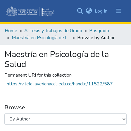
(current)
Log In
Communities
&
Home
A. Tesis y Trabajos de Grado
Posgrado
Collections
Maestría en Psicología de la Salud
Browse by Author
All of DSpace
Maestría en Psicología de la
Salud
Permanent URI for this collection
https://vitela.javerianacali.edu.co/handle/11522/587
Browse