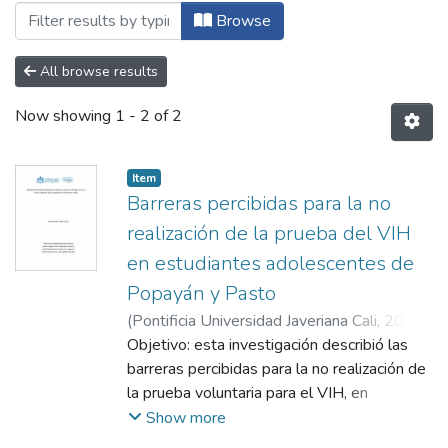
Browsing Maestría en Psicología de la 
Browse
All browse results
Now showing
1 - 2 of 2
Item
Barreras percibidas para la no
realización de la prueba del VIH
en estudiantes adolescentes de
Popayán y Pasto
(
Pontificia Universidad Javeriana Cali
,
2019
)
Vera López, Aura María
Objetivo: esta investigación describió las
;
Hoyos Hernández,
Paula Andrea
barreras percibidas para la no realización de
la prueba voluntaria para el VIH, en
adolescentes entre los 15 y 18 años en las
Show more
ciudades de Popayán y Pasto. Método: