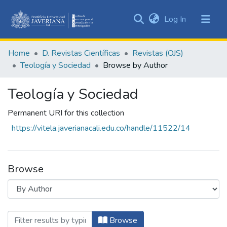
(current)
Log In
Communities
&
Home
D. Revistas Científicas
Revistas (OJS)
Collections
Teología y Sociedad
Browse by Author
All of DSpace
Teología y Sociedad
Permanent URI for this collection
https://vitela.javerianacali.edu.co/handle/11522/14
Browse
Browsing Teología y Sociedad by Author 
Browse