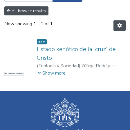
All browse results
Now showing
1 - 1 of 1
Item
Estado kenótico de la “cruz” de
Cristo
(
Teología y Sociedad
)
Zúñiga Rodríguez,
Wilfrido
Show more
No Thumbnail Available