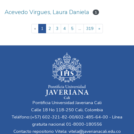
Acevedo Virgues, Laura Daniela
1
(current)
«
1
2
3
4
5
...
319
»
Pontificia Universidad Javeriana Cali
Calle 18 No 118-250 Cali, Colombia
Teléfono:(+57) 602-321-82-00/602-485-64-00 - Línea
gratuita nacional 01-8000-180556
Contacto repositorio Vitela:
vitela@javerianacali.edu.co