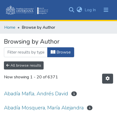
(current)
Log In
Communities
&
Home
Browse by Author
Collections
All of DSpace
Browsing by Author
Browse
All browse results
Now showing
1 - 20 of 6371
Abadía Mafla, Andrés David
1
Abadía Mosquera, María Alejandra
1