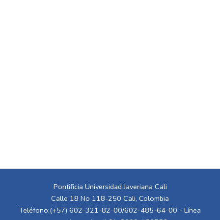
Pontificia Universidad Javeriana Cali
Calle 18 No 118-250 Cali, Colombia
Teléfono:(+57) 602-321-82-00/602-485-64-00 - Línea