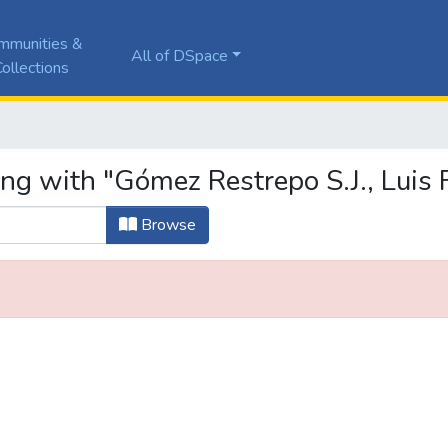
mmunities &
All of DSpace
ollections
ng with "Gómez Restrepo S.J., Luis 
Browse