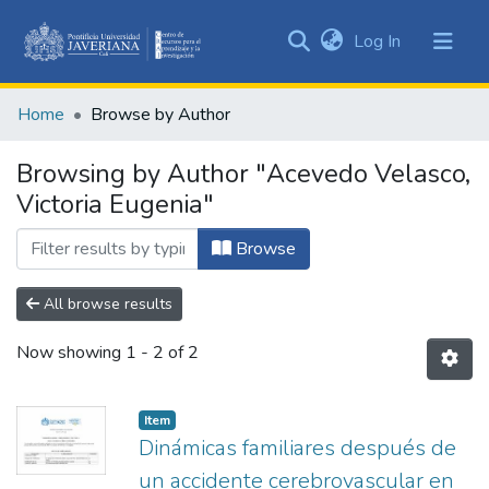
(current)
Log In
Communities
&
Home
Browse by Author
Collections
All of DSpace
Browsing by Author "Acevedo Velasco,
Victoria Eugenia"
Browse
All browse results
Now showing
1 - 2 of 2
Item
Dinámicas familiares después de
un accidente cerebrovascular en