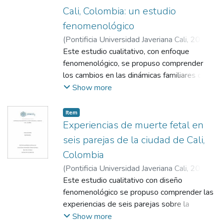
Cali, Colombia: un estudio
fenomenológico
(
Pontificia Universidad Javeriana Cali
,
2019
)
Aristizábal Dorronsoro, Cristina
Este estudio cualitativo, con enfoque
;
Torres
Otálvaro, Doris Omaira
fenomenológico, se propuso comprender
;
Acevedo Velasco,
Victoria Eugenia
los cambios en las dinámicas familiares de
cuatro familias de Cali, Colombia cuando uno
Show more
de sus miembros sobrevive a un accidente
cerebro vascular (ACV). Se usó un
Item
cuestionario sociodemográfico y una guía de
Experiencias de muerte fetal en
entrevista semi-estructurada. Las
seis parejas de la ciudad de Cali,
categorías de análisis de primer orden
Colombia
fueron: organización y estructura, creencias y
(
Pontificia Universidad Javeriana Cali
,
2022
)
recursos, a las cuales se sumaron dos
Durán Morales, Victoria
Este estudio cualitativo con diseño
;
Pino Muñoz, Mayeli
;
categorías emergentes: pérdidas ambiguas
Acevedo Velasco, Victoria Eugenia
fenomenológico se propuso comprender las
y el camino hacia la resiliencia; y fatiga del
experiencias de seis parejas sobre la
cuidador. Entre los hallazgos se encontró
muerte fetal durante el tercer trimestre de
Show more
una reorganización de roles y funciones en la