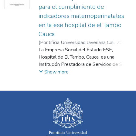
para el cumplimiento de
indicadores maternoperinatales
en la ese hospital de el Tambo
Cauca
(
Pontificia Universidad Javeriana Cali
,
2023
)
López Daza, Jennifer Andrea
La Empresa Social del Estado ESE,
;
Ante Quintero,
Flor Nelly
Hospital de El Tambo, Cauca, es una
;
Acosta Ramírez, Naydú
Institución Prestadora de Servicios de Salud
de primer nivel, que atiende en mayoría, a la
Show more
población afiliada al régimen subsidiado. Por
la gran extensión del municipio de El Tambo,
se presentan, dificultades para el acceso a
los servicios de salud, las deficientes vías
terrestres, la poca disponibilidad y altos
costos del transporte. Estos problemas
sentidos por la comunidad hacen además
que perciban los servicios de salud de la