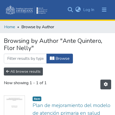
(current)
Log In
Communities
&
Home
Browse by Author
Collections
All of DSpace
Browsing by Author "Ante Quintero,
Flor Nelly"
Browse
All browse results
Now showing
1 - 1 of 1
Item
Plan de mejoramiento del modelo
de atención primaria en salud