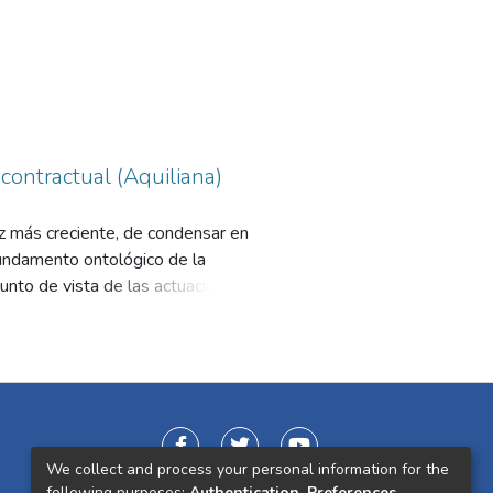
contractual (Aquiliana)
z más creciente, de condensar en
 fundamento ontológico de la
punto de vista de las actuaciones
forma prolija, esmerada y juiciosa
 sirviera de instrumento idóneo para
ecuniarias, en el ámbito del
er referente obligado para doctos y
lidad, en la extensión de la
nsabilidad exigen ocuparse de los
ue cada una discurre, la forma
We collect and process your personal information for the
following purposes:
Authentication, Preferences,