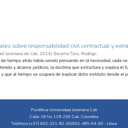
les sobre responsabilidad civil contractual y extra
ad Javeriana de Cali
,
2014
)
Becerra Toro, Rodrigo
 de tiempo atrás había venido pensando en la necesidad, cada ve
tenido y alcance jurídicos, la doctrina que estructura y explica el
l, y que al tiempo se ocupara de explicar dicho instituto desde el 
acontractuales. Pensaba en un libro cuyo contenido se ocupara en 
idad, el sentido, el alcance y la justificación de la materia, y que
to del daño contractual y extracontractual y sus consecuencias p
ión y la academia. Un libro que con el tiempo estuviera llamado a s
a cuenta de las ideas fundamentales que estructuran la responsabi
Pontificia Universidad Javeriana Cali
rodea. Ello, por cuanto las dos vertientes que fluyen de la respo
Calle 18 No 118-250 Cali, Colombia
dos que corresponden a la institución jurídica en el espacio en q
Teléfono:(+57) 602-321-82-00/602-485-64-00 - Línea