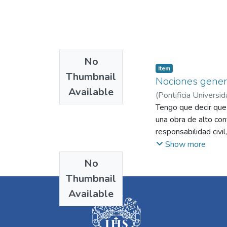
No
Item
Thumbnail
Nociones genera
Available
(
Pontificia Universid
Tengo que decir que
una obra de alto con
responsabilidad civi
contractuales y extr
Show more
de concretar con clar
No
comprender el concep
Thumbnail
litigio, la jurisdicc
Available
profanos, y que dier
complejidad que las 
problemas más delica