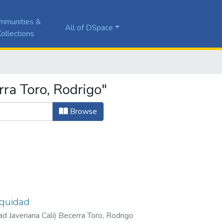
mmunities &
All of DSpace
ollections
ra Toro, Rodrigo"
Browse
equidad
ad Javeriana Cali
)
Becerra Toro, Rodrigo