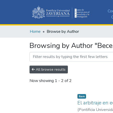
Co
C
Home
Browse by Author
Browsing by Author "Becer
All browse results
Now showing
1 - 2 of 2
Item
El arbitraje en 
(
Pontificia Universid