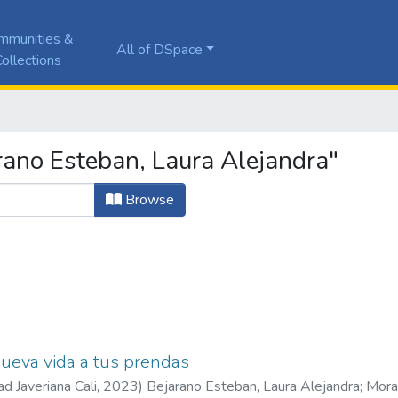
mmunities &
All of DSpace
ollections
ano Esteban, Laura Alejandra"
Browse
ueva vida a tus prendas
ad Javeriana Cali
,
2023
)
Bejarano Esteban, Laura Alejandra
;