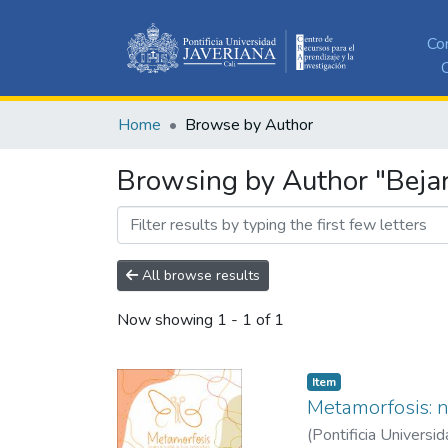
Co
C
Home
Browse by Author
Browsing by Author "Bejar
All browse results
Now showing
1 - 1 of 1
Item
Metamorfosis: n
(
Pontificia Universid