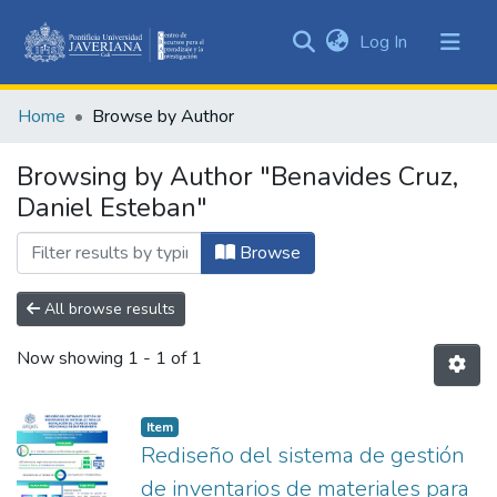
(current)
Log In
Communities
&
Home
Browse by Author
Collections
All of DSpace
Browsing by Author "Benavides Cruz,
Daniel Esteban"
Browse
All browse results
Now showing
1 - 1 of 1
Item
Rediseño del sistema de gestión
de inventarios de materiales para