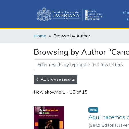
Co
C
Home
Browse by Author
Browsing by Author "Cano
All browse results
Now showing
1 - 15 of 15
Item
Aquí hacemos 
(
Sello Editorial Jave