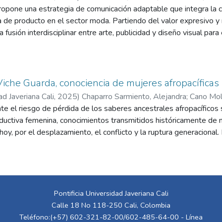
ropone una estrategia de comunicación adaptable que integra la co
ria de producto en el sector moda. Partiendo del valor expresivo y
 fusión interdisciplinar entre arte, publicidad y diseño visual para 
 de la creación de una marca conceptual (“Motion Lab”) y un porta
puede aportar dinamismo, emoción y diferenciación en campañas vi
resas una alternativa estética poderosa, al tiempo que abre n
 industria publicitaria. La propuesta fue validada con expertos y 
Viche Guarda, conociencia de mujeres afropacíficas
 comercial.
ad Javeriana Cali
,
2025
)
Chaparro Sarmiento, Alejandra
;
Cano Mol
te el riesgo de pérdida de los saberes ancestrales afropacíficos s
oductiva femenina, conocimientos transmitidos históricamente de
oy, por el desplazamiento, el conflicto y la ruptura generaciona
menino y la identidad cultural de la comunidad, requieren ser visi
o busca justamente reconocer, valorar y dar continuidad a estas v
radición.
Pontificia Universidad Javeriana Cali
Calle 18 No 118-250 Cali, Colombia
Teléfono:(+57) 602-321-82-00/602-485-64-00 - Línea