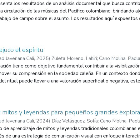
nta los resultados de un análisis documental que busca contribui
s, Ana Lucía
a circulación de las músicas del Pacífico colombiano, brindando a
rabajo de campo sobre el asunto. Los resultados aquí expuestos 
 a finales de 2020, sobre acciones implementadas desde la política
 institucionalidad cultural y cámaras de comercio, donde fue posib
ormes o estudios realizados por instituciones académicas de la regi
úsicas del Pacífico y con campos de acción asociados. Este proceso
juco el espíritu
a de Colombia y estuvo en cabeza de un equipo de investigadores a
ad Javeriana Cali
,
2025
)
Zuleta Moreno, Lahiri
;
Cano Molina, Paol
a Cali: los profesores Manuel Sevilla y Paola Cano, y los asistent
ción tiene como objetivo fundamental contribuir a la visibilización
 Lucía Cortés. El análisis de la información contó con la valiosa 
mover su comprensión en la sociedad caleña. En un contexto donde
dos en los departamentos de Chocó, Nariño y Cauca, los maestro
el ritual puede llevar a una valoración superficial o negativa, est
ectivamente.
 ritual de la Ayahuasca utilizando el diseño de comunicación visu
 clara y respetuosa dicha cosmovisión detrás de su uso.
a: mitos y leyendas para pequeños grandes explor
ad Javeriana Cali
,
2024
)
Díaz Velásquez, Sofía
;
Cano Molina, Paol
o de aprendizaje de mitos y leyendas tradicionales colombianas 
vés de una estrategia de comunicación visual con enfoque interac