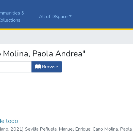
mmunities &
All of DSpace
ollections
 Molina, Paola Andrea"
Browse
de todo
riano
,
2021
)
Sevilla Peñuela, Manuel Enrique
;
Cano Molina, Paola