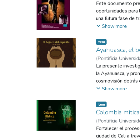
Sotelo, Yurani
Este documento prese
;
Corté
oportunidades para l
una futura fase de t
literatura realizada
Show more
región (incluyendo la
investigaciones, inf
Item
circulación de las m
Ayahuasca, el be
Ministerio de Cultur
(
Pontificia Universid
Universidad Javerian
La presente investiga
Fabián Bolaños y Ana
la Ayahuasca, y pro
independientes basa
cosmovisión detrás d
y Claudia Cruz, resp
sobre la importancia
Show more
transmitir de manera
Item
Colombia mític
(
Pontificia Universid
Fortalecer el proces
ciudad de Cali a tra