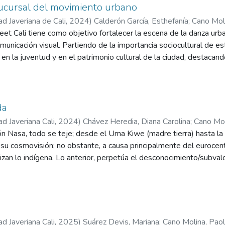
de su origen hasta su proceso de recolección y extracción, con el
ante y multicultural, ha sido testigo de un crecimiento significativ
sucursal del movimiento urbano
cultural y culinaria para el Pacífico colombiano. Si bien este pro
. Jóvenes talentosos y apasionados se han sumergido en esta fo
ad Javeriana de Cali
,
2024
)
Calderón García, Esthefanía
;
Cano Mol
tancia de que futuras investigaciones involucren la interacción di
erar emociones, canalizar energía y conectarse con su identidad ind
eet Cali tiene como objetivo fortalecer la escena de la danza urb
pleta y detallada.
lo se ha convertido en una manifestación artística, sino también 
municación visual. Partiendo de la importancia sociocultural de es
cimiento personal y social para los jóvenes.
to en la juventud y en el patrimonio cultural de la ciudad, destac
iento y cohesión social. A través del análisis de actores, evento
as visuales atractivas, se busca suplir la falta de promoción efec
Este esfuerzo pretende posicionarla como una parte esencial de l
de la comunidad.
da
ad Javeriana Cali
,
2024
)
Chávez Heredia, Diana Carolina
;
Cano Mol
 Nasa, todo se teje; desde el Uma Kiwe (madre tierra) hasta la p
su cosmovisión; no obstante, a causa principalmente del eurocen
lizan lo indígena. Lo anterior, perpetúa el desconocimiento/subvalo
u valor ancestral a ser solo vistosos y atractivos. Es por tanto
r a la población caleña que el tejido indígena Nasa Yuwe es más qu
 ombligarse y estar en la vida.
ad Javeriana Cali
,
2025
)
Suárez Devis, Mariana
;
Cano Molina, Pao