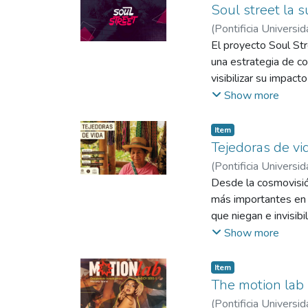
piangua, que va, des
Cali, una ciudad vibr
Soul street la 
sobre la importancia 
en los últimos años
(
Pontificia Universid
se reconoce la impor
ella una vía para lib
El proyecto Soul Str
información más com
urbana en Cali no so
una estrategia de co
oportunidades de cre
visibilizar su impac
expresión, empoderam
Show more
creación de propuest
de la danza urbana. 
Item
participación activa 
Tejedoras de vi
(
Pontificia Universid
Desde la cosmovisión
más importantes en 
que niegan e invisibi
desproveyéndolo de s
Show more
intención de divulga
rastro, una forma de
Item
The motion lab
(
Pontificia Universid