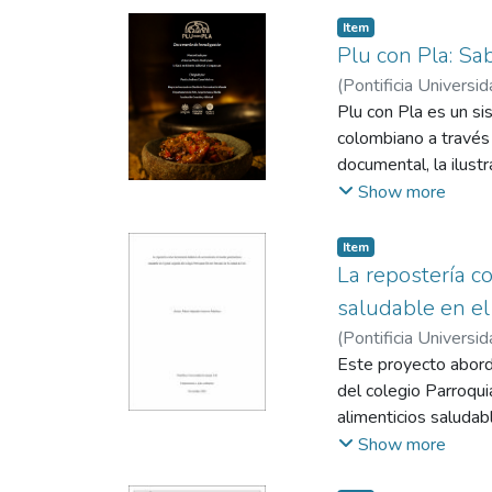
dinámicas de interna
Item
de encuentro de múlt
Plu con Pla: Sa
para el fortalecimien
(
Pontificia Universid
Plu con Pla es un si
colombiano a través 
documental, la ilust
relatos de vida y me
Show more
y transmisión cultur
que invita a los usua
Item
La repostería c
saludable en el
(
Pontificia Universid
Este proyecto aborda
del colegio Parroqui
alimenticios saludab
este problema, se di
Show more
harina integral, aven