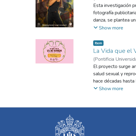
Esta investigación p
fotografía publicita
danza, se plantea una
las marcas. A través
Show more
cómo esta sinergia 
emprendedores y emp
Item
para bailarines en la
La Vida que el 
viabilidad creativa y
(
Pontificia Universid
El proyecto surge an
salud sexual y repr
hace décadas hasta h
para el bienestar fe
Show more
preservados. El libr
territorio, cuerpo y t