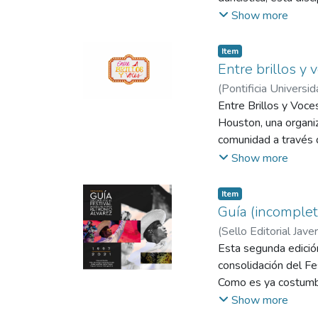
académica y testimon
identidad y expresi
Show more
sino constituirse co
fortalecer la proyec
traductor de lo intan
represente su esencia
Item
comunicativas, se id
Entre brillos y 
resultado, se desarro
(
Pontificia Universid
con la comunidad y su
Entre Brillos y Voce
Houston, una organiz
comunidad a través de
experiencias y proc
Show more
cultural de la ciuda
Centrado en las Per
Item
etapas del proceso. 
Guía (incomplet
historias, memorias 
(
Sello Editorial Jave
diseñó un sistema d
Andrea
Esta segunda edición
;
Varona Esco
para redes sociales
consolidación del Fe
narrativas de la com
Como es ya costumbre
construcción de mem
modalidades, escena
Show more
culturales desarrol
distintas versiones 