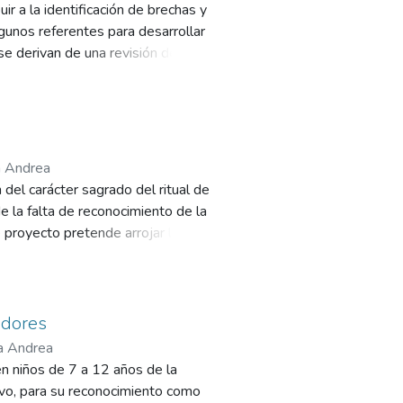
r a la identificación de brechas y
lgunos referentes para desarrollar
se derivan de una revisión de
 pública y el sector privado en la
le hacerlo), y sobre las
ón o nacionales, en relación con la
 se llevó a cabo por invitación del
dscritos a la Pontificia
a Andrea
es de investigación Yurani Guevara,
 del carácter sagrado del ritual de
colaboración de tres de consultores
 la falta de reconocimiento de la
s Leonidas Valencia, Paola Navia
e proyecto pretende arrojar luz
al como una herramienta clave para
adores
a Andrea
en niños de 7 a 12 años de la
tivo, para su reconocimiento como