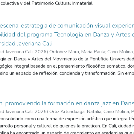
colectiva y del Patrimonio Cultural Inmaterial.
a escena: estrategia de comunicación visual experien
ibilidad del programa Tecnología en Danza y Artes 
rsidad Javeriana Cali
ad Javeriana Cali
,
2026
)
Ordoñez Mora, María Paula
;
Cano Molina
ía en Danza y Artes del Movimiento de la Pontificia Universidad
ógica integral basada en el pensamiento filosófico somático, do
 sino un espacio de reflexión, conciencia y transformación. Sin emb
sibilizar de manera clara esta profundidad formativa, lo que gene
cepción externa. El presente proyecto propone el diseño de una e
diseño experiencial y metodología UX, con el propósito de traduci
ma coherente de piezas físicas y digitales. La investigación incluy
on: promoviendo la formación en danza jazz en Da
s de percepciones externas y revisión de piezas comunicativas ac
ad Javeriana Cali
,
2025
)
Ortiz Artunduaga, Natalia
;
Cano Molina, 
o rector “Del Interior a la Escena”, estructurado en cuatro etap
consolidado como una forma de expresión artística que integra téc
studiante: Llegada, Acondicionamiento, Expansión y Proyección. L
rrollo personal y cultural de quienes la practican. En Cali, ciudad
strado que resignifica el documento institucional del pensum, integ
sciplina ha encontrado un espacio de crecimiento en academias q