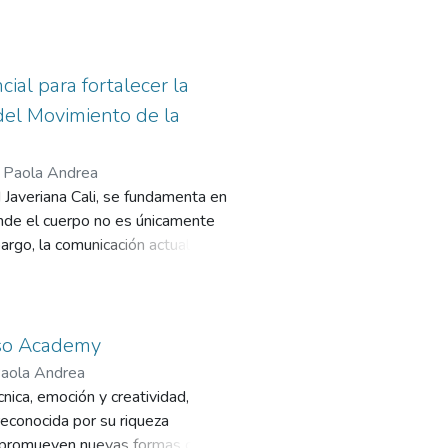
cial para fortalecer la
del Movimiento de la
, Paola Andrea
 Javeriana Cali, se fundamenta en
nde el cuerpo no es únicamente
argo, la comunicación actual del
ra una brecha entre su identidad
strategia de comunicación visual
r la esencia formativa del
ó entrevistas a la directora y
nso Academy
tuales. Como resultado, se
Paola Andrea
as que representan el proceso de
nica, emoción y creatividad,
a pieza central del sistema es un
 reconocida por su riqueza
rando historia, información
ue promueven nuevas formas de