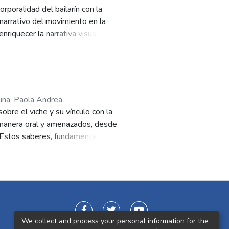
rporalidad del bailarín con la
 narrativo del movimiento en la
enriquecer la narrativa visual de
folio fotográfico, se demuestra
suales. El proyecto ofrece a
uevas oportunidades laborales
actores del sector, confirmando su
ina, Paola Andrea
obre el viche y su vínculo con la
 manera oral y amenazados, desde
l. Estos saberes, fundamentales
bilizados, documentados y
oces, poniendo en diálogo
We collect and process your personal information for the