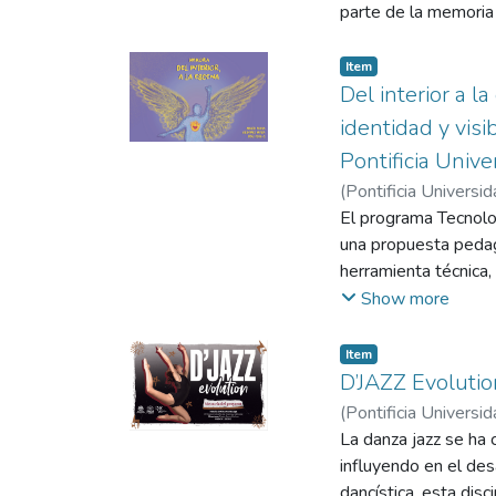
parte de la memoria 
Item
Del interior a l
identidad y vis
Pontificia Unive
(
Pontificia Universid
El programa Tecnolog
una propuesta pedag
herramienta técnica,
programa no logra vi
Show more
pedagógica y su per
narrativa basada en 
Item
programa en un siste
D’JAZZ Evoluti
estudiantes, análisi
(
Pontificia Universid
construye el concept
La danza jazz se ha 
transformación del e
influyendo en el desa
folleto narrativo ilu
dancística, esta di