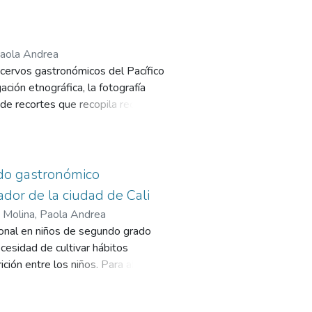
 Petro­nio como importante espacio
ublicación es brindar elementos
Paola Andrea
 acervos gastronómicos del Pacífico
ción etnográfica, la fotografía
 de recortes que recopila recetas,
mo acto de resistencia, identidad
 digitales y un recetario en blanco
ndo gastronómico
dor de la ciudad de Cali
 Molina, Paola Andrea
ional en niños de segundo grado
ecesidad de cultivar hábitos
ción entre los niños. Para abordar
ivos como banano, brócoli, huevo,
tivo visual y gustativo. La