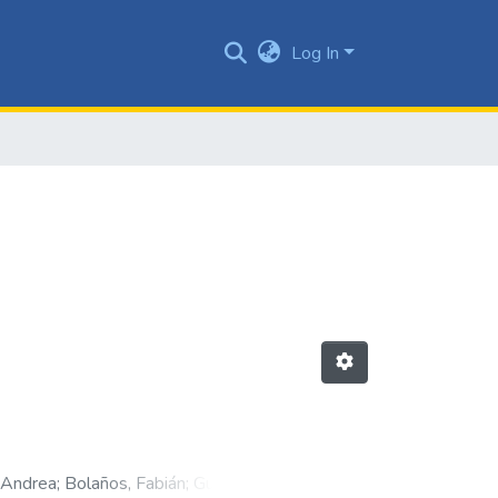
Log In
 Andrea
;
Bolaños, Fabián
;
Guevara