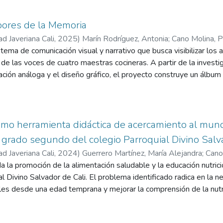
cionalización, los componentes de virtualidad y la relevancia del
iples formas de patrimo­nio cultural. El propósito central de la p
bores de la Memoria
to de la memoria cultural de la ciudad, la región y el país.
ad Javeriana Cali
,
2025
)
Marín Rodríguez, Antonia
;
Cano Molina, 
stema de comunicación visual y narrativo que busca visibilizar los
de las voces de cuatro maestras cocineras. A partir de la investiga
ración análoga y el diseño gráfico, el proyecto construye un álbum
morias familiares. Más que un libro, es un homenaje a la cocina co
al. Este sistema se expande con una estrategia gráfica, contenidos
rios a preservar también sus propias historias.
omo herramienta didáctica de acercamiento al mu
 grado segundo del colegio Parroquial Divino Salva
ad Javeriana Cali
,
2024
)
Guerrero Martínez, María Alejandra
;
Cano
 la promoción de la alimentación saludable y la educación nutric
al Divino Salvador de Cali. El problema identificado radica en la n
les desde una edad temprana y mejorar la comprensión de la nutri
señaron tres recetas saludables que incluyen ingredientes nutrit
a y chocolate al 53%, con el objetivo de combinar nutrición y atrac