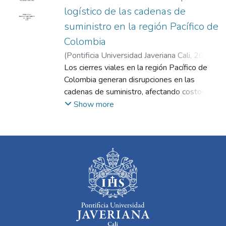
logístico de las cadenas de
suministro en la región Pacífico de
Colombia
(
Pontificia Universidad Javeriana Cali
,
2025
)
Carmona Arias, Marvin Esteban
Los cierres viales en la región Pacífico de
;
Clavijo
Buriticá, Nicolás
Colombia generan disrupciones en las
cadenas de suministro, afectando costos
logísticos y tiempos de entrega. Este
Show more
estudio analiza el impacto de estas
interrupciones a partir de datos históricos
del Registro Nacional de Despacho de
Carga (RNDC) e INVIAS, abarcando el
periodo entre enero de 2018 y junio de
2020. El enfoque adoptado se basa en la
aplicación de análisis de datos,
especialmente con alcance descriptivo y de
diagnóstico para identificar los tramos viales
más críticos y su relación con la eficiencia