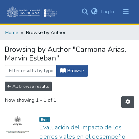
(current)
Log In
Communities
&
Home
Browse by Author
Collections
All of DSpace
Browsing by Author "Carmona Arias,
Marvin Esteban"
Browse
All browse results
Now showing
1 - 1 of 1
Item
Evaluación del impacto de los
cierres viales en el desempeño