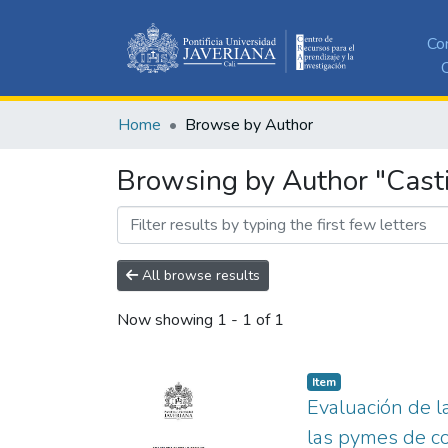
Co
C
Home
Browse by Author
Browsing by Author "Cast
All browse results
Now showing
1 - 1 of 1
Item
Evaluación de la
las pymes de c