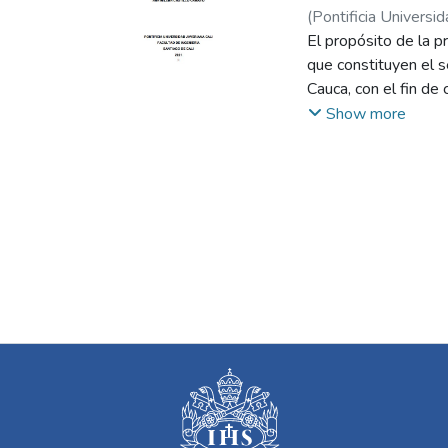
(
Pontificia Universid
El propósito de la p
que constituyen el 
Cauca, con el fin de
través de la evaluac
Show more
du relación con la o
desde el punto de v
obligaciones de cort
asociadas al capital
no tienen un compor
cumplimiento o no de
empresas, donde en 
KTNO.
Por lo anterior, se
clasificación ABC, m
de caja y con ello 
una distribución nor
asociadas al KTNO p