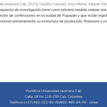
ad Javeriana Cali
,
2021
)
Castillo Camayo, Ana Milena
;
Salazar Ser
ropuesta de investigación tiene como primera medida realizar una
sector de confecciones en la ciudad de Popayán y que están regi
 conocer primeramente su estructura de producción, financiera y c
ión de la gestión del capital de trabajo a un grupo pequeño de Py
peración productiva. Dentro del diagnóstico de la gestión de capit
ista contable las empresas cuentan con una base de seguridad q
o plazo y continuar con su operación. Sin embargo, desde el punto 
 de trabajo neto operativo (KTNO) como lo son inventarios, cuenta
tamiento normal entre año y año, como tampoco valores de refere
l ciclo de caja; situación que se ve reflejada en la variación del
algunos periodos el EBITDA correspondiente al año evaluado no lo
 proponen diferentes oportunidades de mejora como por ejemplo l
ejoras en las ventas y la formulación de políticas de rotación que 
favorecer el KTNO y el EBITDA. A través de la herramienta de @RI
Pontificia Universidad Javeriana Cali
mal y una distribución triangular, que permitió ver el comportamie
Calle 18 No 118-250 Cali, Colombia
royectadas y el EBITDA, buscando obtener valores óptimos en lo
Teléfono:(+57) 602-321-82-00/602-485-64-00 - Línea