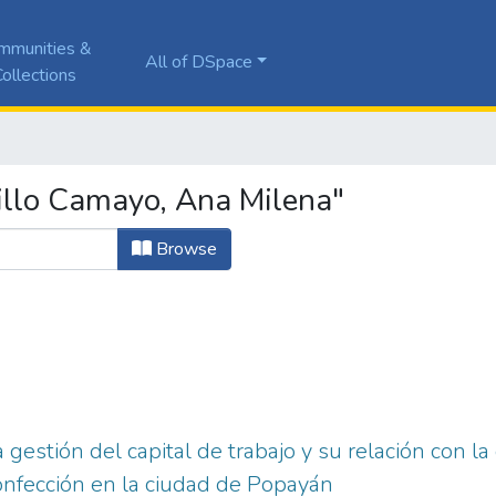
mmunities &
All of DSpace
ollections
illo Camayo, Ana Milena"
Browse
 gestión del capital de trabajo y su relación con l
onfección en la ciudad de Popayán