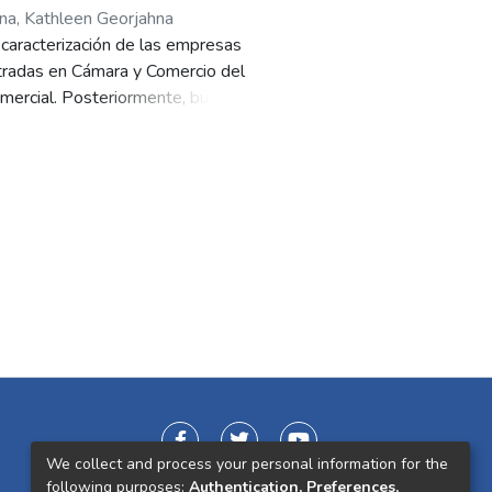
na, Kathleen Georjahna
 caracterización de las empresas
stradas en Cámara y Comercio del
omercial. Posteriormente, busca a
mes, contribuir en este aspecto y
al de trabajo, se encontró que
ue les permite responder por sus
de vista financiero, las cuentas
s por cobrar y cuentas por pagar,
ncia para evaluarse frente al
 KTNO para cada una de las
gra cubrir las variaciones el
a implementación de la
permitan obtener evaluar el ciclo
SK se realizaron dos simulaciones,
nto que tendrían las cuentas
We collect and process your personal information for the
s días de rotación.
following purposes:
Authentication, Preferences,