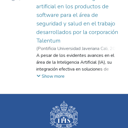
artificial en los productos de
software para el área de
seguridad y salud en el trabajo
desarrollados por la corporación
Talentum
(
Pontificia Universidad Javeriana Cali
,
2024
)
Caicedo Cuellar, Fabian Andrés
A pesar de los evidentes avances en el
;
Ceballos
Argote, Oscar Orlando
área de la Inteligencia Artificial (IA), su
integración efectiva en soluciones de
software orientadas a la Seguridad y Salud
Show more
en el Trabajo presenta desafíos que abarcan
desde aspectos técnicos hasta cuestiones
éticas y de privacidad, y demandan una
comprensión profunda y enfoques
adaptados para asegurar implementaciones
exitosas que realmente beneficien a los
usuarios finales y a las organizaciones