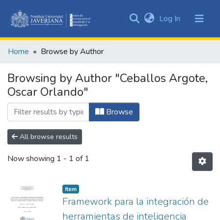
(current)
Log In
Communities
&
Home
Browse by Author
Collections
All of DSpace
Browsing by Author "Ceballos Argote,
Oscar Orlando"
Browse
All browse results
Now showing
1 - 1 of 1
Item
Framework para la integración de
herramientas de inteligencia