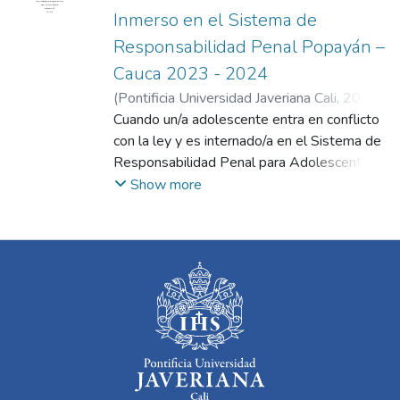
Inmerso en el Sistema de
Responsabilidad Penal Popayán –
Cauca 2023 - 2024
(
Pontificia Universidad Javeriana Cali
,
2024
)
Benavides Castro, Zonia del Socorro
Cuando un/a adolescente entra en conflicto
;
Chaves Rivas, Esperanza
con la ley y es internado/a en el Sistema de
;
Mora Obando,
Miriam del Rosario
Responsabilidad Penal para Adolescentes -
;
Victoria Morales, María
Irene
SRPA- y su familia debe enfrentar esta
Show more
experiencia se generan cambios en sus
interacciones, en las maneras de
relacionarse en su cotidianidad. Estas
transformaciones pueden favorecer la
convivencia familiar; en otros casos propician
quiebres emocionales que agudizan los
conflictos intrafamiliares. El SRPA considera
a la familia como un actor central el proceso
de corresponsabilidad pedagógica, sin
embargo, no en todos los casos se logra la