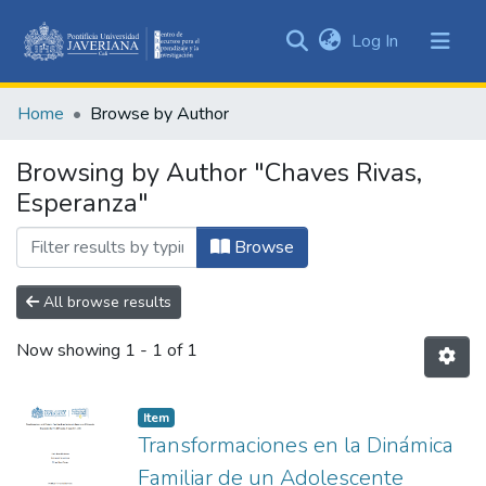
(current)
Log In
Communities
&
Home
Browse by Author
Collections
All of DSpace
Browsing by Author "Chaves Rivas,
Esperanza"
Browse
All browse results
Now showing
1 - 1 of 1
Item
Transformaciones en la Dinámica
Familiar de un Adolescente