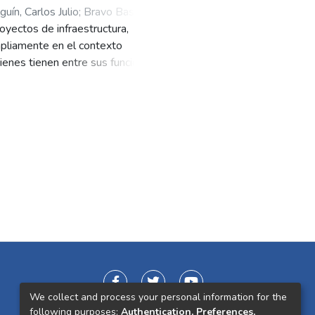
guín, Carlos Julio
;
Bravo Bastidas,
oyectos de infraestructura,
iego
;
Calderón Sotero, Jaime
mpliamente en el contexto
uienes tienen entre sus funciones
amiento de la competitividad de las
n proyectos de diferente
que es una herramienta de
tos y no sustituye las técnicas
ntra una mayor efectividad en la
ortancia relativa de un proyecto
l enfoque metodológico para la
arrollo, es decir, proyectos que no
 por lo tanto, ordenar los
se definen más adelante. La
tic Hierarchy Process (AHP),
unidad (O), Costo (C) y Riesgo (R),
ficación y selección de los
We collect and process your personal information for the
s proyectos, un caso de estudio
following purposes:
Authentication, Preferences,