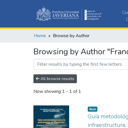
Co
C
Home
Browse by Author
Browsing by Author "Franc
All browse results
Now showing
1 - 1 of 1
Item
Guía metodológi
infraestructura, 