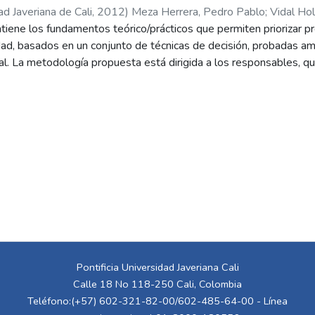
ad Javeriana de Cali
,
2012
)
Meza Herrera, Pedro Pablo
;
Vidal Hol
ene los fundamentos teórico/prácticos que permiten priorizar pr
mez, Ernesto
;
Arango Sanclemente, Sebastián
;
Franco Leyton, D
idad, basados en un conjunto de técnicas de decisión, probadas a
onal. La metodología propuesta está dirigida a los responsables, q
 priorización y la evaluación de proyectos que contribuyan al mejor
 regiones. Es importante aclarar que esta guía puede utilizarse e
, dimensión y complejidad en cualquier campo del conocimiento y 
iciativas que sirve como complemento para la evaluación de proyec
nadas para tal fin. Entre los beneficios de su utilización se encue
basada en una aplicación informática que permite comparar la imp
entorno complejo. El cuerpo principal de este trabajo presenta e
ectos de infraestructura que se encuentren en su fase cero de des
u fase de factibilidad. El principal objetivo de la metodología es,
o con su impacto, basándose en una serie de criterios clave que 
a corresponde a técnicas multi-criterio, específicamente el Analy
r en cuenta la categorización de criterios en Beneficio (B), Oport
Pontificia Universidad Javeriana Cali
mo Analytic Network Process (ANP). Este trabajo incluye la identi
Calle 18 No 118-250 Cali, Colombia
encias para la conformación del grupo de expertos que califican lo
Teléfono:(+57) 602-321-82-00/602-485-64-00 - Línea