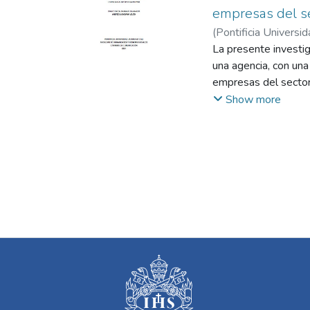
empresas del se
(
Pontificia Universid
Lombana Jején, And
La presente investig
una agencia, con una
empresas del sector 
estratégica. Para e
Show more
orientadas a la crea
empresas del sector 
entrevistas, se divi
proveedores. Dentro 
servicios que se pue
Mipymes y también en
un cuerpo competitiv
estratégica en la qu