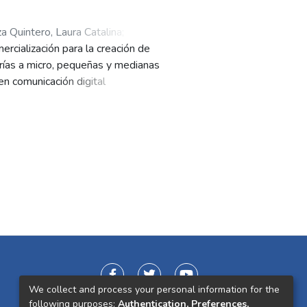
a Quintero, Laura Catalina
;
ercialización para la creación de
torías a micro, pequeñas y medianas
en comunicación digital
iferentes tendencias del mercado
icro, pequeñas y medianas
ón documental, cuestionarios y
articipantes de la competencia y 5
ecesidades relacionadas con los
 clientes que tendrían las
cto relevante que fue contar con
tiene. Así, se creó una plataforma
unicación Digital.
We collect and process your personal information for the
following purposes:
Authentication, Preferences,