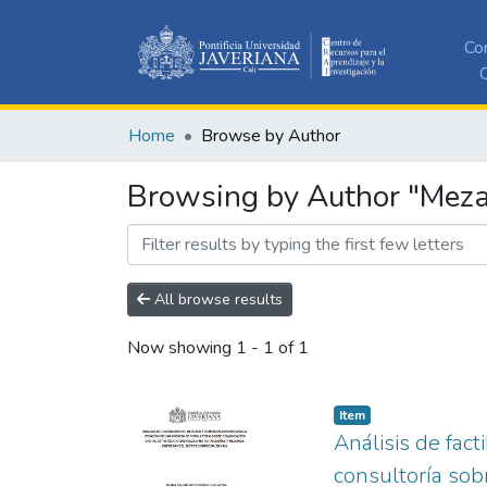
Co
C
Home
Browse by Author
Browsing by Author "Meza 
All browse results
Now showing
1 - 1 of 1
Item
Análisis de fact
consultoría sob