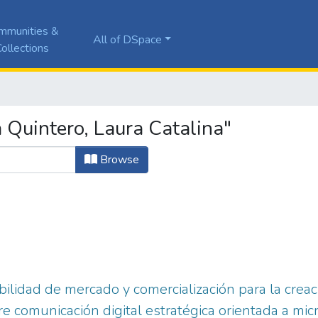
mmunities &
All of DSpace
ollections
Quintero, Laura Catalina"
Browse
ibilidad de mercado y comercialización para la cre
re comunicación digital estratégica orientada a mi