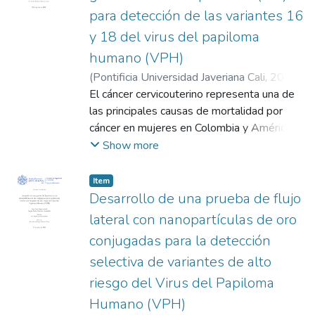
para detección de las variantes 16
y 18 del virus del papiloma
humano (VPH)
(
Pontificia Universidad Javeriana Cali
,
2026
)
Orozco Sarria, Isabella
El cáncer cervicouterino representa una de
;
Navarro Chica, Carlos
Enrique
las principales causas de mortalidad por
cáncer en mujeres en Colombia y América
Latina, siendo el virus del papiloma humano
Show more
(VPH), particularmente las variantes de alto
riesgo VPH 16 y VPH 18, el principal
Item
agente etiológico. Las limitaciones de
Desarrollo de una prueba de flujo
acceso, costo y complejidad de los
lateral con nanopartículas de oro
métodos de detección convencionales
conjugadas para la detección
evidencian la necesidad de tecnologías de
selectiva de variantes de alto
diagnóstico innovadoras, portátiles y
asequibles. En el presente estudio se
riesgo del Virus del Papiloma
reporta el desarrollo y la validación de un
Humano (VPH)
biosensor electroquímico basado en LIG