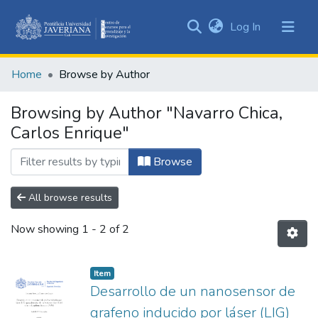
(current)
Log In
Communities
&
Home
Browse by Author
Collections
All of DSpace
Browsing by Author "Navarro Chica,
Carlos Enrique"
Browse
All browse results
Now showing
1 - 2 of 2
Item
Desarrollo de un nanosensor de
grafeno inducido por láser (LIG)