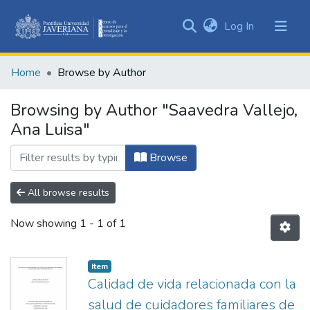
(current)
Log In
Communities
&
Home
Browse by Author
Collections
All of DSpace
Browsing by Author "Saavedra Vallejo,
Ana Luisa"
Browse
All browse results
Now showing
1 - 1 of 1
Item
Calidad de vida relacionada con la
salud de cuidadores familiares de