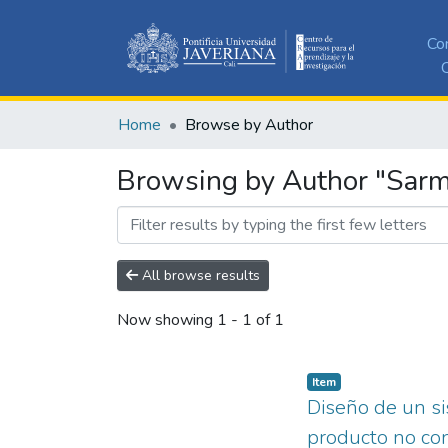
Co
C
Home
Browse by Author
Browsing by Author "Sarmi
All browse results
Now showing
1 - 1 of 1
Item
Diseño de un si
producto no co