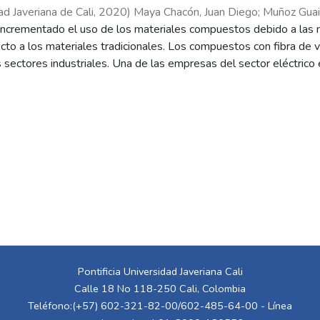
ad Javeriana de Cali
,
2020
)
Maya Chacón, Juan Diego
;
Muñoz Guait
incrementado el uso de los materiales compuestos debido a las
rán Muñoz, José Alejandro
to a los materiales tradicionales. Los compuestos con fibra de v
es sectores industriales. Una de las empresas del sector eléctrico
oliéster reforzados con fibra de vidrio (PRFV). Actualmente, 
 no conformes, los cuales no cuentan con un método de reutilizac
 o desecho. Adicionalmente, en Colombia las técnicas de reutili
 poco exploradas, provocando así la presencia de estos materiale
rá una problemática ambiental. En este proyecto se diseñó un s
 no conforme de postes PRFV, para la producción de agregados u
 un proceso de molienda. Inicialmente, se evaluó la influencia de l
re las propiedades mecánicas de concreto a través de una revisión 
iseñó el sistema de reutilización y se establecieron las condicio
y una redistribución de planta con la metodología SLP, logrando 
or la planta. Por último, se realizó un análisis financiero bajo ri
ando la demanda a partir de registros históricos del DANE, obt
Pontificia Universidad Javeriana Cali
indica la factibilidad financiera del proyecto. Se concluye que el 
Calle 18 No 118-250 Cali, Colombia
una ventaja competitiva y contribuye a disminuir la problemáti
Teléfono:(+57) 602-321-82-00/602-485-64-00 - Línea