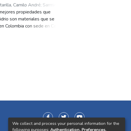
arilla, Camilo André
;
Sarmiento
 mejores propiedades que
idrio son materiales que se
 en Colombia con sede en Cali,
LA EMPRESA presenta una serie de
ión y generan un costo adicional
zación de los materiales
s en vertederos de la región, lo
istema de aprovechamiento de
sados en concretos (fibras
a incorporación de residuo de fibra
detallada de la literatura.
nes de operación a través de una
reutilizar más del 50% de los
esgo de la implementación del
eniendo un VPN promedio de $
sistema es de gran utilidad para
We collect and process your personal information for the
ca ambiental generada por los
following purposes:
Authentication, Preferences,