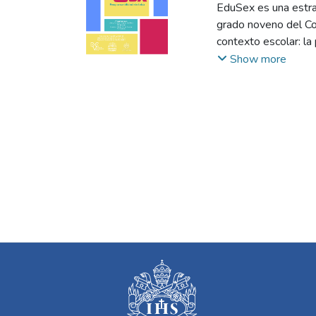
EduSex es una estrat
grado noveno del Col
contexto escolar: la
para los adolescente
Show more
sexual y reproducti
integral, construido
contenidos accesible
apoyo, materiales di
inclusivo, confiable
en fuentes autoriza
el proyecto pretend
la formación de una 