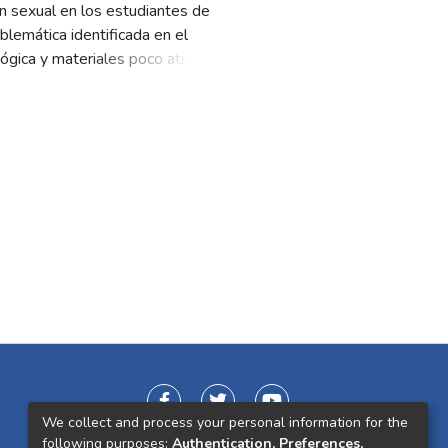
n sexual en los estudiantes de
blemática identificada en el
ógica y materiales poco atractivos
ntales relacionados con la salud
opone un sistema pedagógico
icos, herramientas digitales y
n blog educativo, un kit físico de
dos articulados con un enfoque
diante información clara, basada
ón de los temas. De esta manera,
toma de decisiones responsables y
 respetuosa y libre de estigmas.
We collect and process your personal information for the
following purposes:
Authentication, Preferences,