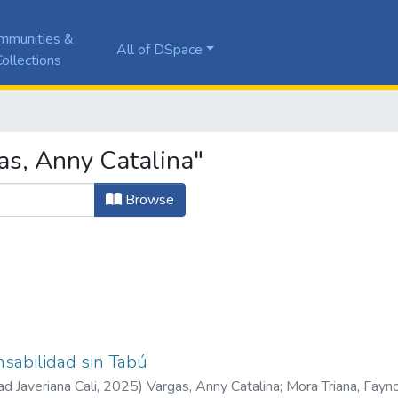
mmunities &
All of DSpace
ollections
as, Anny Catalina"
Browse
sabilidad sin Tabú
ad Javeriana Cali
,
2025
)
Vargas, Anny Catalina
;
Mora Triana, Fayn