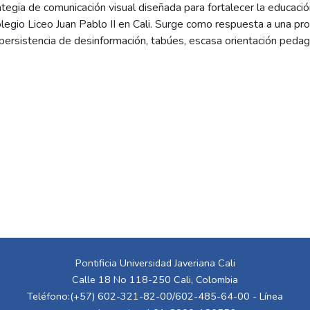
egia de comunicación visual diseñada para fortalecer la educació
egio Liceo Juan Pablo II en Cali. Surge como respuesta a una pro
 persistencia de desinformación, tabúes, escasa orientación pedag
s. Estas limitaciones dificultan la comprensión de temas fundame
va, el autocuidado y las relaciones responsables. El proyecto pr
 desde el diseño de comunicación visual, que combina recursos gráf
s pensados para el lenguaje y la realidad de los jóvenes. Incluye u
dácticos, guías informativas y contenidos para redes sociales, to
 y cercano. EduSex busca mejorar la experiencia de aprendizaje me
das, acompañada de elementos visuales que faciliten la apropiaci
e contribuir al desarrollo de competencias socioemocionales, la 
ciudadanía informada, promoviendo una educación sexual integral,
Pontificia Universidad Javeriana Cali
Calle 18 No 118-250 Cali, Colombia
Teléfono:(+57) 602-321-82-00/602-485-64-00 - Línea