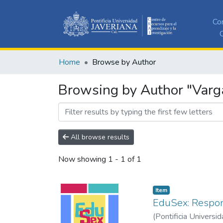
Co
C
Home
Browse by Author
Browsing by Author "Varg
All browse results
Now showing
1 - 1 of 1
Item
EduSex: Respon
(
Pontificia Universid