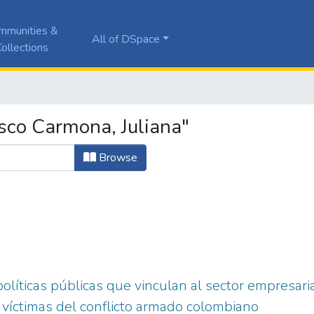
mmunities &
All of DSpace
ollections
sco Carmona, Juliana"
Browse
políticas públicas que vinculan al sector empresari
s víctimas del conflicto armado colombiano