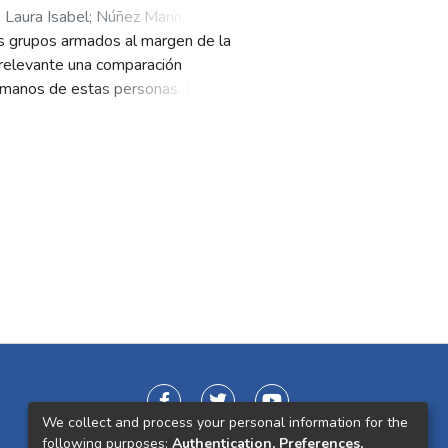
 Laura Isabel
;
Núñez Marín, Raúl
los grupos armados al margen de la
a relevante una comparación
humanos de estas personas. Con
ealidad social y persigue tres
mbia, 2, conocer los antecedentes
de las víctimas y 3, analizar la
recomendaciones para que las
egunta ¿se consideran vinculantes
as del sector privado como
 transicional y justicia
re Empresas y Derechos Humanos,
tal, vinculando al sector privado
paración integral, con el fin de
We collect and process your personal information for the
following purposes:
Authentication, Preferences,