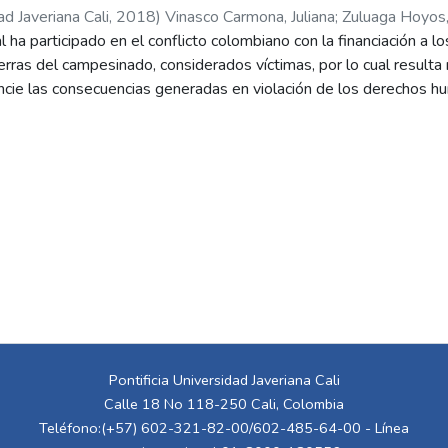
ad Javeriana Cali
,
2018
)
Vinasco Carmona, Juliana
;
Zuluaga Hoyos,
l ha participado en el conflicto colombiano con la financiación a 
tierras del campesinado, considerados víctimas, por lo cual result
encie las consecuencias generadas en violación de los derechos 
la investigación centra el análisis legislativo en contraste con la r
inar la relación de las empresas con el conflicto armado en Colo
n la participación de la empresa privada en la reparación integral 
te sector en la reparación y la forma en que se pueden proponer 
or el Gobierno Nacional sean efectivas, dando respuesta a la pr
as adoptadas por el Gobierno Nacional en relación con las empres
 Derechos Humanos?
 normatividad sobre responsabilidad social empresarial, la justicia
ormas de reparación y los lineamientos de Política Pública sob
sidad de reparación y rehabilitación colectiva como obligación esta
te económico promotor de los Derechos Humanos en el marco de re
ión positiva dentro del conflicto armado.
Pontificia Universidad Javeriana Cali
Calle 18 No 118-250 Cali, Colombia
Teléfono:(+57) 602-321-82-00/602-485-64-00 - Línea