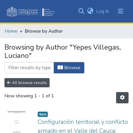
(current)
Log In
Communities
&
Home
Browse by Author
Collections
All of DSpace
Browsing by Author "Yepes Villegas,
Luciano"
Browse
All browse results
Now showing
1 - 1 of 1
Item
Configuración territorial y conflicto
armado en el Valle del Cauca: