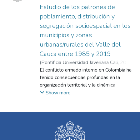
Estudio de los patrones de
poblamiento, distribución y
segregación socioespacial en los
municipios y zonas
urbanas/rurales del Valle del
Cauca entre 1985 y 2019
(
Pontificia Universidad Javeriana Cali
,
2024
)
Yepes Villegas, Luciano
El conflicto armado interno en Colombia ha
;
Jiménez Hurtado,
Luis Johnny
tenido consecuencias profundas en la
organización territorial y la dinámica
poblacional, afectando significativamente el
Show more
Valle del Cauca entre 1985 y 2019. Este
estudio se centra en analizar los patrones
de poblamiento y la segregación socio-
espacial en diversos municipios y áreas
urbanas/rurales del departamento. A través
de un enfoque metodológico que incluye un