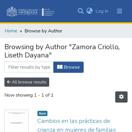
(current)
Log In
Communities
&
Home
Browse by Author
Collections
All of DSpace
Browsing by Author "Zamora Criollo,
Liseth Dayana"
Browse
All browse results
Now showing
1 - 1 of 1
Item
Cambios en las prácticas de
crianza en mujeres de familias