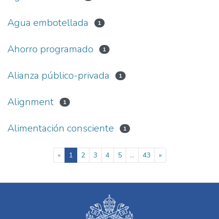
Agua embotellada
1
Ahorro programado
1
Alianza público-privada
1
Alignment
1
Alimentación consciente
1
(current)
«
1
2
3
4
5
...
43
»