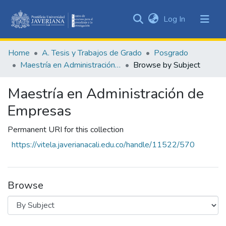
(current)
Log In
Communities
&
Home
A. Tesis y Trabajos de Grado
Posgrado
Collections
Maestría en Administración de Empresas
Browse by Subject
All of DSpace
Maestría en Administración de
Empresas
Permanent URI for this collection
https://vitela.javerianacali.edu.co/handle/11522/570
Browse