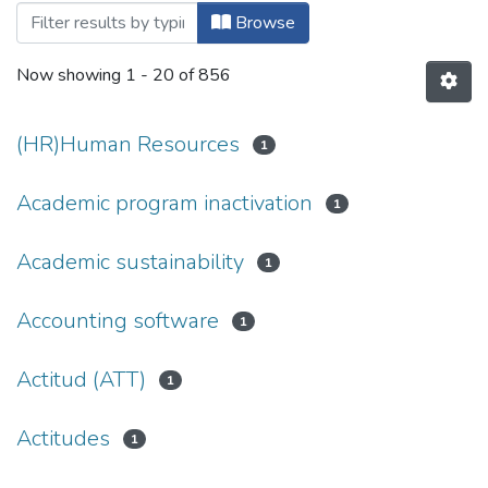
Browsing Maestría en Administración de
Browse
Now showing
1 - 20 of 856
(HR)Human Resources
1
Academic program inactivation
1
Academic sustainability
1
Accounting software
1
Actitud (ATT)
1
Actitudes
1