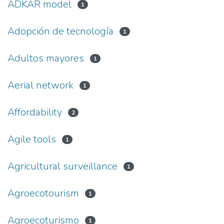
ADKAR model
1
Adopción de tecnología
1
Adultos mayores
1
Aerial network
1
Affordability
2
Agile tools
1
Agricultural surveillance
1
Agroecotourism
1
Agroecoturismo
1