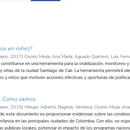
os en niñez?
riano
,
2017
)
Osorio Mejía, Ana María
;
Aguado Quintero, Luis Fer
onstituirse en una herramienta para la visibilización, monitoreo 
y niñas de la ciudad Santiago de Cali. La herramienta permitirá iden
es y retos que motiven acciones efectivas y oportunas de política p
ia. Como vamos
riano
,
2015
)
Minujin, Alberto
;
Bagnoli, Verónica
;
Osorio Mejía, Ana
l de este documento es proporcionar evidencias sobre las condici
 infancia en las principales ciudades de Colombia. Con ello, se esp
as públicas locales, potenciar el impacto de los programas nacional