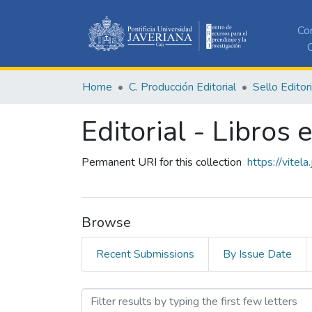
Co
C
Home
C. Producción Editorial
Sello Editor
Editorial - Libros 
Permanent URI for this collection
https://vitel
Browse
Recent Submissions
By Issue Date
Browsing Editorial - Libros