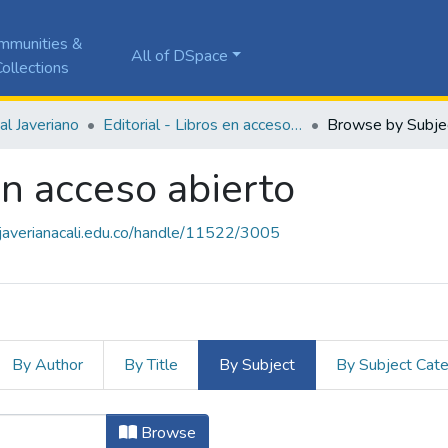
mmunities &
All of DSpace
ollections
ial Javeriano
Editorial - Libros en acceso abierto
Browse by Subje
en acceso abierto
a.javerianacali.edu.co/handle/11522/3005
By Author
By Title
By Subject
By Subject Cat
 en acceso abierto by Subject "Biene
Browse