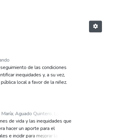
nando
y seguimiento de las condiciones
tificar inequidades y, a su vez,
ública local a favor de la niñez.
 María
;
Aguado Quintero, Luis
ones de vida y las inequidades que
era hacer un aporte para el
es e incidir para mejorar la