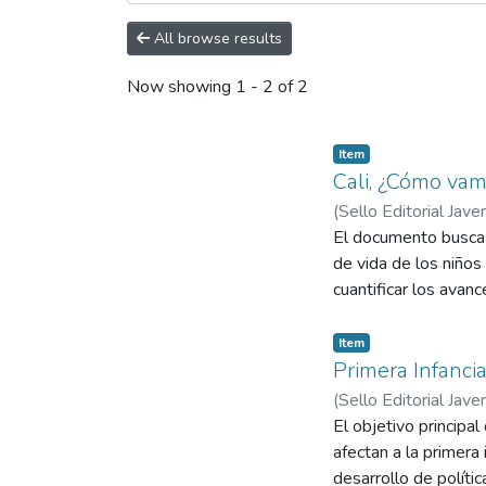
All browse results
Now showing
1 - 2 of 2
Item
Cali, ¿Cómo vam
(
Sello Editorial Jave
El documento busca c
de vida de los niños 
cuantificar los avanc
Item
Primera Infanc
(
Sello Editorial Jave
Fernando
El objetivo principa
afectan a la primera
desarrollo de polític