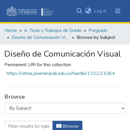
(current)
Log In
Communities
&
Home
A. Tesis y Trabajos de Grado
Pregrado
Collections
Diseño de Comunicación Visual
Browse by Subject
All of DSpace
Diseño de Comunicación Visual
Permanent URI for this collection
https://vitela.javerianacali.edu.co/handle/11522/1064
Browse
Browsing Diseño de Comunicación Visual
Browse