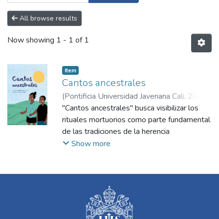
All browse results
Now showing
1 - 1 of 1
Item
Cantos ancestrales
(
Pontificia Universidad Javeriana Cali
,
2021
)
Muñoz Rodríguez, Juanita
"Cantos ancestrales" busca visibilizar los
;
Rentería Cuero,
Flavia
rituales mortuorios como parte fundamental
;
Quintero, Alioka
de las tradiciones de la herencia
afrocolombiana, destacando su relevancia
Show more
para el reconocimiento de la identidad
pacífica y las raíces culturales que nos
constituyen como sociedad. Los alabaos,
cánticos realizados durante el novenario tras
la muerte de una persona adulta en el
Pacífico colombiano, son el foco principal.