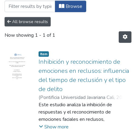
Browsing Maestría en Neuropsicología Clí
Browse
All browse results
Now showing
1 - 1 of 1
Item
Inhibición y reconocimiento de
emociones en reclusos: influencia
del tiempo de reclusión y el tipo
de delito
(
Pontificia Universidad Javariana Cali
,
2025
)
Reynel Ortiz, Christian Alexander
Este estudio analiza la inhibición de
;
Zambrano
Domínguez, María Alejandra
respuestas y el reconocimiento de
;
Restrepo
Carvajal, Jorge Emiro
emociones faciales en reclusos,
considerando el tiempo de reclusión y el
Show more
tipo de delito. Bajo un diseño no