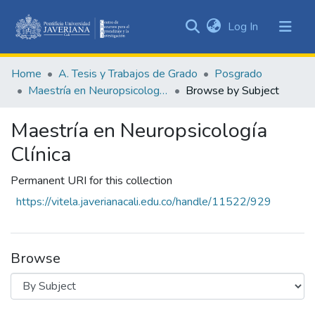
(current)
Log In
Communities
&
Home
A. Tesis y Trabajos de Grado
Posgrado
Collections
Maestría en Neuropsicología Clínica
Browse by Subject
All of DSpace
Maestría en Neuropsicología
Clínica
Permanent URI for this collection
https://vitela.javerianacali.edu.co/handle/11522/929
Browse