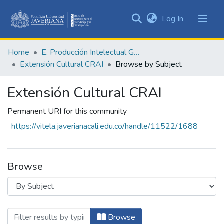
(current)
Log In
Communities
&
Home
E. Producción Intelectual General
Collections
Extensión Cultural CRAI
Browse by Subject
All of DSpace
Extensión Cultural CRAI
Permanent URI for this community
https://vitela.javerianacali.edu.co/handle/11522/1688
Browse
Browsing Extensión Cultural CRAI by Su
Browse