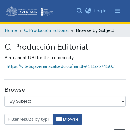
(current)
Log In
Communities
&
Home
C. Producción Editorial
Browse by Subject
Collections
All of DSpace
C. Producción Editorial
Permanent URI for this community
https://vitela.javerianacali.edu.co/handle/11522/4503
Browse
Browsing C. Producción Editorial by Subj
Browse