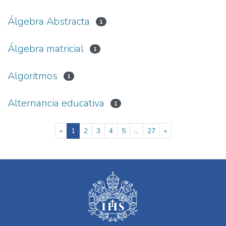
Álgebra Abstracta
1
Álgebra matricial
1
Algoritmos
1
Alternancia educativa
1
(current)
«
1
2
3
4
5
...
27
»