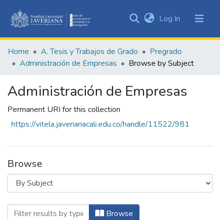
(current)
Log In
Communities
&
Home
A. Tesis y Trabajos de Grado
Pregrado
Collections
Administración de Empresas
Browse by Subject
All of DSpace
Administración de Empresas
Permanent URI for this collection
https://vitela.javerianacali.edu.co/handle/11522/981
Browse
Browsing Administración de Empresas by
Browse