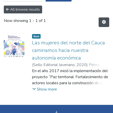
All browse results
Now showing
1 - 1 of 1
Item
Las mujeres del norte del Cauca
caminamos hacia nuestra
autonomía económica
(
Sello Editorial Javeriano
,
2020
)
Pérez,
Teresa
En el año 2017 inició la implementación del
;
Anzola, Sebastián
;
Espitia Pérez,
Luisa Fernanda
proyecto “Paz territorial: Fortalecimiento de
actores locales para la construcción de paz y
el desarrollo de modelos económicos
Show more
alternativos en el norte del Cauca” cuyo
objetivo es contribuir a la implementación
del Acuerdo de Paz en Colombia desde un