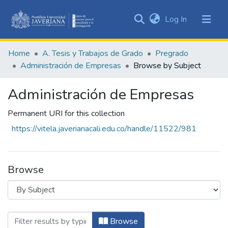
(current)
Log In
Communities
&
Home
A. Tesis y Trabajos de Grado
Pregrado
Collections
Administración de Empresas
Browse by Subject
All of DSpace
Administración de Empresas
Permanent URI for this collection
https://vitela.javerianacali.edu.co/handle/11522/981
Browse
Browsing Administración de Empresas by 
Browse