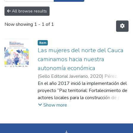
All browse results
Now showing
1 - 1 of 1
Item
Las mujeres del norte del Cauca
caminamos hacia nuestra
autonomía económica
(
Sello Editorial Javeriano
,
2020
)
Pérez,
Teresa
En el año 2017 inició la implementación del
;
Anzola, Sebastián
;
Espitia Pérez,
Luisa Fernanda
proyecto “Paz territorial: Fortalecimiento de
actores locales para la construcción de paz y
el desarrollo de modelos económicos
Show more
alternativos en el norte del Cauca” cuyo
objetivo es contribuir a la implementación
del Acuerdo de Paz en Colombia desde un