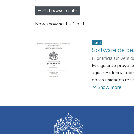
All browse results
Now showing
1 - 1 of 1
Item
Software de ges
(
Pontificia Universid
El siguiente proyec
agua residencial dom
pocas unidades resid
amenazada por el us
Show more
potencial para ser r
para realizar tareas
residenciales no tie
constructoras no cue
persigue esta inicia
en la factura de acu