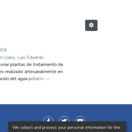
ica
n Llano, Luis Eduardo
ionar plantas de tratamiento de
 es realizado artesanalmente en
ación del agua potable se ve
e gestionar el agua que tiene
a parte, usar fuentes alternativas
En su mayor parte, las unidades
parte se debe a que las
 tal motivo, un objetivo que
 reflejando una reducción de valor
We collect and process your personal information for the
agua potable mediante la