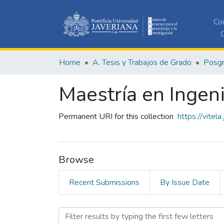
Co
C
Home
A. Tesis y Trabajos de Grado
Posg
Maestría en Ingen
Permanent URI for this collection
https://vitel
Browse
Recent Submissions
By Issue Date
Browsing Maestría en Inge