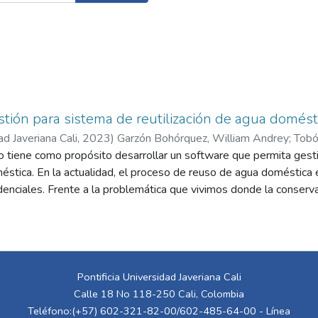
tión para sistema de reutilización de agua domést
ad Javeriana Cali
,
2023
)
Garzón Bohórquez, William Andrey
;
Tobó
to tiene como propósito desarrollar un software que permita gest
éstica. En la actualidad, el proceso de reuso de agua doméstica
enciales. Frente a la problemática que vivimos donde la conserv
o indiscriminado en nuestros hogares, es evidente la necesidad d
eusada antes de ser entregada al sistema de aguas negras; por otr
 que no requieren agua potable aporta y ayuda a su conservación. 
nen tuberías paralelas que permitan usar el agua reutilizable, en 
ntan con incentivos para implementar este tipo de soluciones; por
Pontificia Universidad Javeriana Cali
tiva es incentivar a las constructoras a implementar esta solución,
Calle 18 No 118-250 Cali, Colombia
educto y alcantarillado, creando una cultura de conservación del 
Teléfono:(+57) 602-321-82-00/602-485-64-00 - Línea