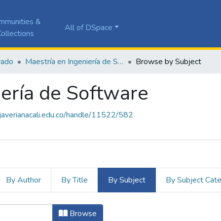
mmunities &
All of DSpace
ollections
rado
Maestría en Ingeniería de Software
Browse by Subject
iería de Software
a.javerianacali.edu.co/handle/11522/582
By Author
By Title
By Subject
By Subject Cat
niería de Software by Subject "Agua 
Browse